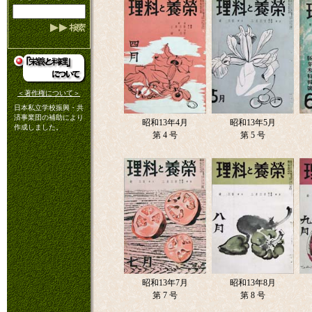
＜著作権について＞
日本私立学校振興・共
済事業団の補助により
昭和13年4月
昭和13年5月
作成しました。
第 4 号
第 5 号
昭和13年7月
昭和13年8月
第 7 号
第 8 号