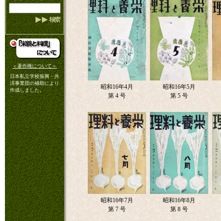
＜著作権について＞
日本私立学校振興・共
済事業団の補助により
昭和16年4月
昭和16年5月
作成しました。
第 4 号
第 5 号
昭和16年7月
昭和16年8月
第 7 号
第 8 号