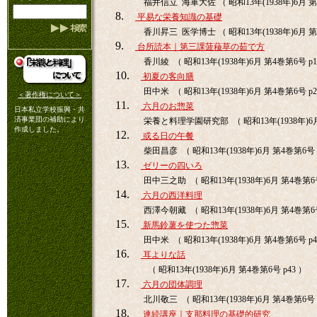
福井信立 海軍大佐 （ 昭和13年(1938年)6月 第
8.
平易な栄養知識の基礎
香川昇三 医学博士 （ 昭和13年(1938年)6月 第
9.
台所読本｜第三課菠薐草の茹で方
香川綾 （ 昭和13年(1938年)6月 第4巻第6号 p1
10.
初夏の客向膳
田中米 （ 昭和13年(1938年)6月 第4巻第6号 p2
＜著作権について＞
11.
六月のお惣菜
日本私立学校振興・共
済事業団の補助により
栄養と料理学園研究部 （ 昭和13年(1938年)6月 
作成しました。
12.
或る日の午餐
柴田昌彦 （ 昭和13年(1938年)6月 第4巻第6号 
13.
ゼリーの四いろ
田中三之助 （ 昭和13年(1938年)6月 第4巻第6号
14.
六月の西洋料理
西澤今朝藏 （ 昭和13年(1938年)6月 第4巻第6号
15.
新馬鈴薯を使つた惣菜
田中米 （ 昭和13年(1938年)6月 第4巻第6号 p4
16.
耳よりな話
（ 昭和13年(1938年)6月 第4巻第6号 p43 ）
17.
六月の団体調理
北川敬三 （ 昭和13年(1938年)6月 第4巻第6号 
18.
連続講座｜支那料理の基礎的研究