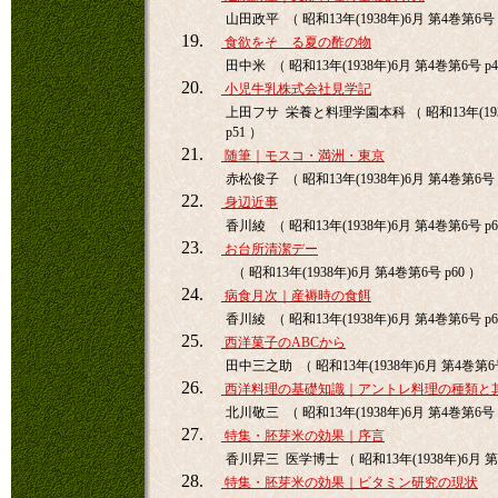
山田政平 （ 昭和13年(1938年)6月 第4巻第6号 
19.
食欲をそゝる夏の酢の物
田中米 （ 昭和13年(1938年)6月 第4巻第6号 p4
20.
小児牛乳株式会社見学記
上田フサ 栄養と料理学園本科 （ 昭和13年(193
p51 ）
21.
随筆｜モスコ・満洲・東京
赤松俊子 （ 昭和13年(1938年)6月 第4巻第6号 
22.
身辺近事
香川綾 （ 昭和13年(1938年)6月 第4巻第6号 p6
23.
お台所清潔デー
（ 昭和13年(1938年)6月 第4巻第6号 p60 ）
24.
病食月次｜産褥時の食餌
香川綾 （ 昭和13年(1938年)6月 第4巻第6号 p6
25.
西洋菓子のABCから
田中三之助 （ 昭和13年(1938年)6月 第4巻第6号
26.
西洋料理の基礎知識｜アントレ料理の種類と
北川敬三 （ 昭和13年(1938年)6月 第4巻第6号 
27.
特集・胚芽米の効果｜序言
香川昇三 医学博士 （ 昭和13年(1938年)6月 第4
28.
特集・胚芽米の効果｜ビタミン研究の現状