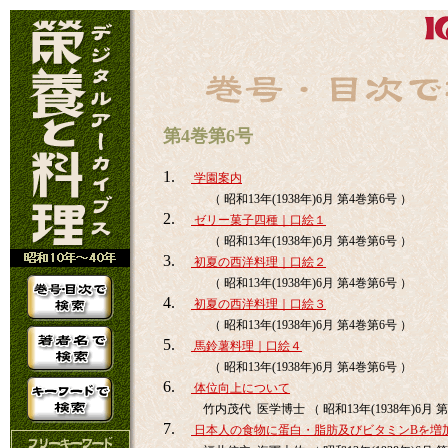
第4巻第6号
1.
学園案内
（ 昭和13年(1938年)6月 第4巻第6号 ）
2.
ゼリー菓子四種｜口絵１
（ 昭和13年(1938年)6月 第4巻第6号 ）
3.
初夏の西洋料理｜口絵２
（ 昭和13年(1938年)6月 第4巻第6号 ）
4.
初夏の西洋料理｜口絵３
（ 昭和13年(1938年)6月 第4巻第6号 ）
5.
馬鈴薯料理｜口絵４
（ 昭和13年(1938年)6月 第4巻第6号 ）
6.
体位向上について
竹内茂代 医学博士 （ 昭和13年(1938年)6月 第
7.
日本人の食物に蛋白・脂肪及びビタミンBを増