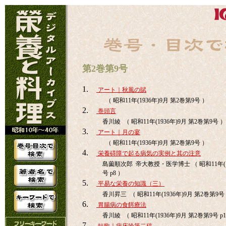
第2巻第9号
1.
アート｜秋風の賦
（ 昭和11年(1936年)9月 第2巻第9号 ）
2.
巻頭言
香川綾 （ 昭和11年(1936年)9月 第2巻第9号 ）
3.
アート｜月の宴
（ 昭和11年(1936年)9月 第2巻第9号 ）
4.
栄養碍障で起る病気の実例と其の注意
島薗順次郎 帝大教授・医学博士 （ 昭和11年(19
号 p8 ）
5.
平易な栄養の知識（三）
香川昇三 （ 昭和11年(1936年)9月 第2巻第9号 
6.
胃腸病の食餌療法
香川綾 （ 昭和11年(1936年)9月 第2巻第9号 p1
7.