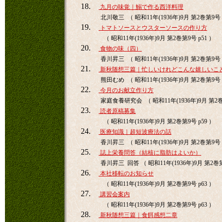
18.
九月の味覚｜鰯で作る西洋料理
北川敬三 （ 昭和11年(1936年)9月 第2巻第9号 
19.
トマトソースとウスターソースの作り方
（ 昭和11年(1936年)9月 第2巻第9号 p51 ）
20.
食物の味（四）
香川昇三 （ 昭和11年(1936年)9月 第2巻第9号 
21.
新秋随想三篇｜忙しいけれどこんな嬉しいこ
熊田むめ （ 昭和11年(1936年)9月 第2巻第9号 
22.
今月のお献立作り方
家庭食養研究会 （ 昭和11年(1936年)9月 第2巻
23.
読者原稿募集
（ 昭和11年(1936年)9月 第2巻第9号 p59 ）
24.
医療知識｜超短波療法の話
香川昇三 （ 昭和11年(1936年)9月 第2巻第9号 
25.
誌上栄養問答（結核に脂肪はよいか）
香川昇三 回答 （ 昭和11年(1936年)9月 第2巻第
26.
本社移転のお知らせ
（ 昭和11年(1936年)9月 第2巻第9号 p63 ）
27.
講習会案内
（ 昭和11年(1936年)9月 第2巻第9号 p63 ）
28.
新秋随想三篇｜食餌感想二章