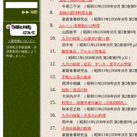
短歌｜病床吟第二稿
牛尾三千夫 （ 昭和11年(1936年)9月 第2巻第9号
8.
初秋の西洋料理九種
家庭食養研究会 （ 昭和11年(1936年)9月 第2巻
9.
おいしい支那餡かけ料理
山田政平 （ 昭和11年(1936年)9月 第2巻第9号 
10.
九月の味覚｜お彼岸の配り物
＜著作権について＞
田中米 （ 昭和11年(1936年)9月 第2巻第9号 p2
日本私立学校振興・共
11.
酸性食品・アルカリ性食品
済事業団の補助により
作成しました。
（ 昭和11年(1936年)9月 第2巻第9号 p31 ）
12.
九月の味覚｜枝豆・ずいき・里芋のお惣菜
家庭食養研究会 （ 昭和11年(1936年)9月 第2巻
13.
手軽なお茶の食卓
西澤今朝藏 （ 昭和11年(1936年)9月 第2巻第9号
14.
短歌｜海辺の秋
大河内夕子 （ 昭和11年(1936年)9月 第2巻第9号
15.
料理人・栄養学者印象記（川島四郎氏）
秋本荘之助 （ 昭和11年(1936年)9月 第2巻第9号
16.
九月の味覚｜月見のお料理
田中米 （ 昭和11年(1936年)9月 第2巻第9号 p4
17.
子供向残暑の飲物
家庭食養研究会 （ 昭和11年(1936年)9月 第2巻