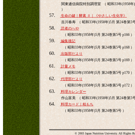
関東逓信病院特別調理室 （ 昭和33年(1958年)5
）
57.
生命の鍵｜酵素 Ⅱ｜《やさしい生化学》
吉川春寿 （ 昭和33年(1958年)5月 第24巻第5号 
58.
読者のへや
（ 昭和33年(1958年)5月 第24巻第5号 p166 ）
59.
編集後記
（ 昭和33年(1958年)5月 第24巻第5号 p168 ）
60.
出版部だより
（ 昭和33年(1958年)5月 第24巻第5号 p169 ）
61.
計量メモ
（ 昭和33年(1958年)5月 第24巻第5号 p170 ）
62.
代理部だより
（ 昭和33年(1958年)5月 第24巻第5号 p172 ）
63.
料理カレンダー
作山富美 （ 昭和33年(1958年)5月 第24巻第5
64.
料理カード｜柏もち
（ 昭和33年(1958年)5月 第24巻第5号 ）
© 2003 Japan Nutrition University. All Rights R