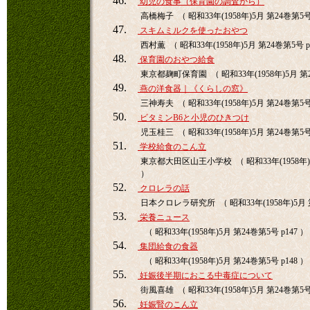
46.
幼児の食事（保育園の調査から）
高橋梅子 （ 昭和33年(1958年)5月 第24巻第5号 
47.
スキムミルクを使ったおやつ
西村薫 （ 昭和33年(1958年)5月 第24巻第5号 p
48.
保育園のおやつ給食
東京都麹町保育園 （ 昭和33年(1958年)5月 第2
49.
燕の洋食器｜《くらしの窓》
三神寿夫 （ 昭和33年(1958年)5月 第24巻第5号 
50.
ビタミンB6と小児のひきつけ
児玉桂三 （ 昭和33年(1958年)5月 第24巻第5号 
51.
学校給食のこん立
東京都大田区山王小学校 （ 昭和33年(1958年)5
）
52.
クロレラの話
日本クロレラ研究所 （ 昭和33年(1958年)5月 第
53.
栄養ニュース
（ 昭和33年(1958年)5月 第24巻第5号 p147 ）
54.
集団給食の食器
（ 昭和33年(1958年)5月 第24巻第5号 p148 ）
55.
妊娠後半期におこる中毒症について
街風喜雄 （ 昭和33年(1958年)5月 第24巻第5号 
56.
妊娠腎のこん立