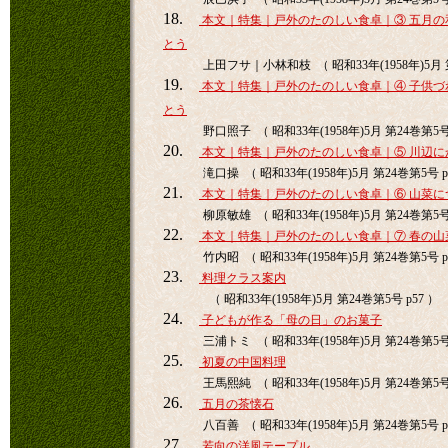
18.
本文｜特集｜戸外のたのしい食卓｜③ 五月の
とう
上田フサ｜小林和枝 （ 昭和33年(1958年)5月 第
19.
本文｜特集｜戸外のたのしい食卓｜④ 子供づ
とう
野口照子 （ 昭和33年(1958年)5月 第24巻第5号 
20.
本文｜特集｜戸外のたのしい食卓｜⑤ 川辺に
滝口操 （ 昭和33年(1958年)5月 第24巻第5号 p
21.
本文｜特集｜戸外のたのしい食卓｜⑥ 山菜に
柳原敏雄 （ 昭和33年(1958年)5月 第24巻第5号 
22.
本文｜特集｜戸外のたのしい食卓｜⑦ 春の山
竹内昭 （ 昭和33年(1958年)5月 第24巻第5号 p
23.
料理クラス案内
（ 昭和33年(1958年)5月 第24巻第5号 p57 ）
24.
子どもが作る「母の日」のお菓子
三浦トミ （ 昭和33年(1958年)5月 第24巻第5号 
25.
初夏の中国料理
王馬熙純 （ 昭和33年(1958年)5月 第24巻第5号 
26.
五月の茶懐石
八百善 （ 昭和33年(1958年)5月 第24巻第5号 p
27.
若向の洋風テープル