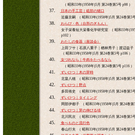
（ 昭和33年(1958年)5月 第24巻第5号 p98 ）
37.
日本の手工芸｜砥部の猪口
近藤京嗣 （ 昭和33年(1958年)5月 第24巻第5号 
38.
わらび・色（台所のぎもん）
女子栄養短大栄養化学研究室 （ 昭和33年(1958
p102 ）
39.
わたしの食器（座談会）
上田フサ｜石原八重子｜楢林秀子｜渡辺益子
（ 昭和33年(1958年)5月 第24巻第5号 p106 ）
40.
女づれなら｜牛肉をたべるなら
（ 昭和33年(1958年)5月 第24巻第5号 p116 ）
41.
ずいひつ｜木の芽時
北畠八穂 （ 昭和33年(1958年)5月 第24巻第5号 
42.
ずいひつ｜野点
多田侑史 （ 昭和33年(1958年)5月 第24巻第5号 
43.
ずいひつ｜タイミング
岡部伊都子 （ 昭和33年(1958年)5月 第24巻第5号
44.
ずいひつ｜芽の伸びる頃
北川民次 （ 昭和33年(1958年)5月 第24巻第5号 
45.
食べものと流行色
春山行夫 （ 昭和33年(1958年)5月 第24巻第5号 