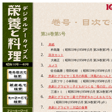
第24巻第5号
1.
表紙
杵島隆 （ 昭和33年(1958年)5月 第24巻第5号 
2.
目次カット
大橋正 （ 昭和33年(1958年)5月 第24巻第5号 
3.
カメラ
佐伯義勝｜増田松樹 （ 昭和33年(1958年)5月 
4.
色刷とグラビヤ｜五月の和風・洋風のおべんと
上田フサ｜小林和枝 （ 昭和33年(1958年)5月 第
5.
色刷とグラビヤ｜子どもがつくる「母の日」の
三浦トミ （ 昭和33年(1958年)5月 第24巻第5号
6.
色刷とグラビヤ｜庭で戸外炉をかこむおもてな
（ 昭和33年(1958年)5月 第24巻第5号 p9 ）
7.
色刷とグラビヤ｜川辺の食事