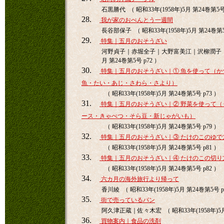
石黒勝代 （ 昭和33年(1958年)5月 第24巻第5号 
28.
我が家のおべんとう一週間
長谷部保子 （ 昭和33年(1958年)5月 第24巻第5
29.
特集｜五月のおそうざい
河野貞子｜赤堀全子｜大野富美江｜沢柳潤子 （ 昭
月 第24巻第5号 p72 ）
30.
特集｜五月のおそうざい｜① 魚を使って（か
魚・たい・あじ・さわら・さより）
（ 昭和33年(1958年)5月 第24巻第5号 p73 ）
31.
特集｜五月のおそうざい｜② 野菜を使って（
ース・きゃべつ・そら豆・新じゃがいも）
（ 昭和33年(1958年)5月 第24巻第5号 p79 ）
32.
特集｜五月のおそうざい｜③ たけのこのゆで
（ 昭和33年(1958年)5月 第24巻第5号 p81 ）
33.
特集｜五月のおそうざい｜④ たけのこの切り
（ 昭和33年(1958年)5月 第24巻第5号 p82 ）
34.
六カ月の海外旅行より帰って
香川綾 （ 昭和33年(1958年)5月 第24巻第5号 p
35.
街で売っているパン
阿久津正蔵｜佐々木宏 （ 昭和33年(1958年)5月 
36.
買物案内｜食品の洗剤