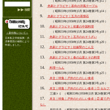
（ 昭和33年(1958年)5月 第24巻第5号 p12 ）
8.
色刷とグラビヤ｜若向の洋風テープル
（ 昭和33年(1958年)5月 第24巻第5号 p14 ）
9.
色刷とグラビヤ｜五月の茶懐石
（ 昭和33年(1958年)5月 第24巻第5号 p16 ）
10.
色刷とグラビヤ｜初夏の中国料理
（ 昭和33年(1958年)5月 第24巻第5号 p18 ）
＜著作権について＞
11.
色刷とグラビヤ｜五月のおそうざい
日本私立学校振興・共
済事業団の補助により
（ 昭和33年(1958年)5月 第24巻第5号 p20 ）
作成しました。
12.
色刷とグラビヤ｜妊娠腎のこん立
（ 昭和33年(1958年)5月 第24巻第5号 p22 ）
13.
色刷とグラビヤ｜春の山菜とその料理
（ 昭和33年(1958年)5月 第24巻第5号 p24 ）
14.
料理一らん
（ 昭和33年(1958年)5月 第24巻第5号 p25 ）
15.
本文｜特集｜戸外のたのしい食卓
（ 昭和33年(1958年)5月 第24巻第5号 p26 ）
16.
本文｜特集｜戸外のたのしい食卓｜① セルフ
三浦トミ （ 昭和33年(1958年)5月 第24巻第5号 
17.
本文｜特集｜戸外のたのしい食卓｜② 庭で戸
なし
辰巳浜子 （ 昭和33年(1958年)5月 第24巻第5号 