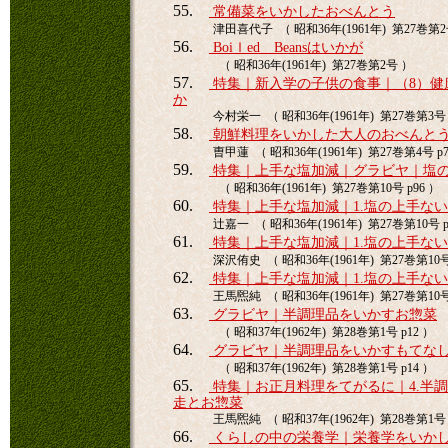
55.
常備菜をいかしたおべんとう
津田喜代子 （ 昭和36年(1961年) 第27巻第2号
56.
Boiｌed Beansはいかが
（ 昭和36年(1961年) 第27巻第2号 ）
57.
特集｜新入学の子供の食事｜（8）健
か
今村栄一 （ 昭和36年(1961年) 第27巻第3号 p
58.
朝鮮料理をいかした大人のおべんと
曺甲蓮 （ 昭和36年(1961年) 第27巻第4号 p7
59.
特集｜上手な塩加減｜グラビヤ｜塩
（ 昭和36年(1961年) 第27巻第10号 p96 ）
60.
特集｜上手な塩加減｜1.塩の上手な
辻嘉一 （ 昭和36年(1961年) 第27巻第10号 p
61.
特集｜上手な塩加減｜1.塩の上手な
深沢侑史 （ 昭和36年(1961年) 第27巻第10号 
62.
特集｜上手な塩加減｜1.塩の上手な
王馬煕純 （ 昭和36年(1961年) 第27巻第10号 
63.
グラビヤ｜半調理品をいかすお惣菜
（ 昭和37年(1962年) 第28巻第1号 p12 ）
64.
グラビヤ｜半調理品をいかすもてな
（ 昭和37年(1962年) 第28巻第1号 p14 ）
65.
特集｜お正月料理をてがるに｜4.半
走とお惣菜
王馬煕純 （ 昭和37年(1962年) 第28巻第1号 
66.
くらしの中の栄養学｜栄養学をいか