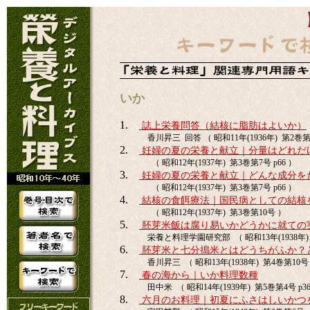
いか
1.
誌上栄養問答（結核に脂肪はよいか）
香川昇三 回答 （ 昭和11年(1936年) 第2巻第9
2.
妊婦の夏の栄養と献立｜分量はどれだ
（ 昭和12年(1937年) 第3巻第7号 p66 ）
3.
妊婦の夏の栄養と献立｜どんな成分を
（ 昭和12年(1937年) 第3巻第7号 p66 ）
4.
結核の食餌療法｜国民病としての結核
（ 昭和12年(1937年) 第3巻第10号 ）
5.
胚芽米飯は腐り易いかどうかに就ての
栄養と料理学園研究部 （ 昭和13年(1938年) 
6.
胚芽米と七分搗米とはどうちがふか？
香川昇三 （ 昭和13年(1938年) 第4巻第10号 
7.
春の海から｜いか料理数種
田中米 （ 昭和14年(1939年) 第5巻第4号 p36
8.
六月のお料理｜初夏にふさはしいかつ