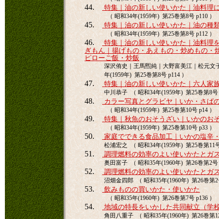
44.
特集｜油の新しい使いかた｜油料理
（ 昭和34年(1959年) 第25巻第8号 p110 ）
45.
特集｜油の新しい使いかた｜油の種
（ 昭和34年(1959年) 第25巻第8号 p112 ）
46.
特集｜油の新しい使いかた｜油料理
ぎもん｜揚げもの・あえもの・炒めもの・
ピローご飯・炒飯
深沢侑史｜王馬煕純｜大野富美江｜松元文子｜
年(1959年) 第25巻第8号 p114 ）
47.
特集｜油の新しい使いかた｜六人家
中川恭子 （ 昭和34年(1959年) 第25巻第8号 p
48.
カラー写真とグラビヤ｜いか・さば
（ 昭和34年(1959年) 第25巻第10号 p14 ）
49.
特集｜秋魚のおそうざい｜いかのお
（ 昭和34年(1959年) 第25巻第10号 p33 ）
50.
家庭でできる食品加工｜いかの塩辛
松浦宏之 （ 昭和34年(1959年) 第25巻第11号 
51.
調理燃料の効率のよい使いかたとガ
奥田富子 （ 昭和35年(1960年) 第26巻第2号 p
52.
調理燃料の効率のよい使いかたとガ
沼畑金四郎 （ 昭和35年(1960年) 第26巻第2号
53.
飲みものの買いかた・使いかた
（ 昭和35年(1960年) 第26巻第7号 p136 ）
54.
地域の特長をいかした共同献立（学
角田八重子 （ 昭和35年(1960年) 第26巻第12