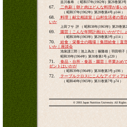
吉川春寿 （ 昭和37年(1962年) 第28巻第3号 p
67.
二色刷｜卵と肉はどんな料理が多い
（ 昭和37年(1962年) 第28巻第4号 p144 ）
68.
料理｜献立相談室｜山村生活者の蛋
いか
上田フサ 評 （ 昭和38年(1963年) 第29巻第2号
69.
園芸｜こんな年間計画はいかがでし
（ 昭和38年(1963年) 第29巻第3号 p114 ）
70.
給食・栄養士の職場｜集団給食｜直
いか｜座談会
池泉謹三郎｜池上為次｜篠隆雄｜羽田明子
昭和39年(1964年) 第30巻第1号 p220 ）
71.
食品・台所・食器・園芸｜卒業おめ
ゼントはいかが
（ 昭和39年(1964年) 第30巻第3号 p196 ）
72.
テーブルクロスにこんなアイディア
（ 昭和40年(1965年) 第31巻第7号 p74 ）
© 2003 Japan Nutrition University. All Rights