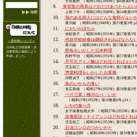
宇田繁野 （ 昭和15年(1940年) 第6巻第6号 p
9.
実習室の用具はどれだけあつたらよい
上田フサ （ 昭和23年(1948年) 第14巻第10号 
10.
熱のある病人にはどんな食餌がよい
香川綾 （ 昭和24年(1949年) 第15巻第3号 p2
11.
にがいかぼちゃ
赤松俊子 （ 昭和26年(1951年) 第17巻第3号 
12.
何故学校給食は継続されねばならな
＜著作権について＞
香川綾 （ 昭和26年(1951年) 第17巻第11号 p
日本私立学校振興・共
13.
野鳥をいかした日本料理
済事業団の補助により
田村平治 （ 昭和26年(1951年) 第17巻第11号 
作成しました。
14.
不可欠アミノ酸はどれ位とればよい
児玉桂三 （ 昭和26年(1951年) 第17巻第12号 
15.
惣菜料理をいかしたお客膳
河野貞子 （ 昭和27年(1952年) 第18巻第2号 
16.
魚のいかもの食い
末広恭雄 （ 昭和27年(1952年) 第18巻第3号 
17.
一汁三菜｜柳川なべ・いか
（ 昭和27年(1952年) 第18巻第6号 p24 ）
18.
いかの食べ方
女子栄養短期大学 （ 昭和27年(1952年) 第18
19.
栄養新説｜ナイアシンはどれ位とれ
児玉桂三 （ 昭和28年(1953年) 第19巻第9号 
20.
石油コンロのつかいかた
沼畑金四郎 （ 昭和28年(1953年) 第19巻第10