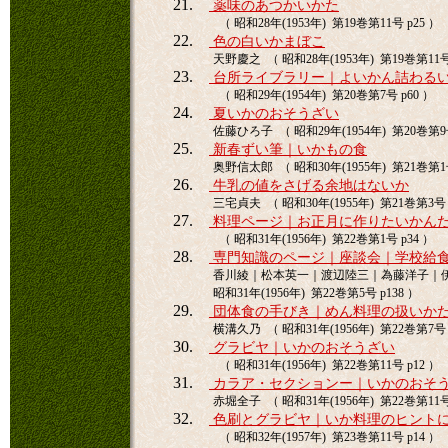
21.
薬味のあつかいかた
（ 昭和28年(1953年) 第19巻第11号 p25 ）
22.
色の白いかまぼこ
天野慶之 （ 昭和28年(1953年) 第19巻第11号 
23.
台所ライブラリー｜よいかん詰わる
（ 昭和29年(1954年) 第20巻第7号 p60 ）
24.
夏いかのおそうざい
佐藤ひろ子 （ 昭和29年(1954年) 第20巻第9号
25.
新春ずい筆｜いかもの食
奥野信太郎 （ 昭和30年(1955年) 第21巻第1号
26.
牛乳の値をさげる余地はないか
三宅貞夫 （ 昭和30年(1955年) 第21巻第3号 p
27.
料理ページ｜お正月に作りたいかん
（ 昭和31年(1956年) 第22巻第1号 p34 ）
28.
専門知識のページ｜座談会｜学校給
香川綾｜松本英一｜渡辺陸三｜為藤洋子｜
昭和31年(1956年) 第22巻第5号 p138 ）
29.
団体食の手びき｜めん料理の扱いか
横溝久乃 （ 昭和31年(1956年) 第22巻第7号 
30.
グラビヤ｜いかのおそうざい
（ 昭和31年(1956年) 第22巻第11号 p12 ）
31.
カラア・セクションー｜いかのおそ
赤堀全子 （ 昭和31年(1956年) 第22巻第11号 
32.
色刷とグラビヤ｜いか料理のヒント
（ 昭和32年(1957年) 第23巻第11号 p14 ）