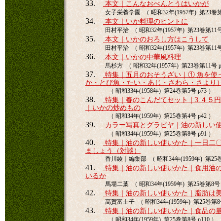
33.
本文｜こんなおべんとうはいかが
女子栄養学園 （ 昭和32年(1957年) 第23巻第1
34.
本文｜いか料理のヒントに
田村平治 （ 昭和32年(1957年) 第23巻第11号 
35.
本文｜いかのおろし方はこうして
田村平治 （ 昭和32年(1957年) 第23巻第11号 
36.
本文｜いかの中華風料理
馬杉方 （ 昭和32年(1957年) 第23巻第11号 p
37.
特集｜五月のおそうざい｜① 魚を使
か・とび魚・たい・あじ・さわら・さより
（ 昭和33年(1958年) 第24巻第5号 p73 ）
38.
特集｜春のこんだてセット｜3.４５
｜いかの炒めもの
（ 昭和34年(1959年) 第25巻第4号 p42 ）
39.
カラー写真とグラビヤ｜油の新しい
（ 昭和34年(1959年) 第25巻第8号 p91 ）
40.
特集｜油の新しい使いかた｜一日二
ましょう（対談）
香川綾｜編集部 （ 昭和34年(1959年) 第25巻
41.
特集｜油の新しい使いかた｜食用油
いるか
馬場二葉 （ 昭和34年(1959年) 第25巻第8号 p
42.
特集｜油の新しい使いかた｜脂肪は
高賀富士子 （ 昭和34年(1959年) 第25巻第8号
43.
特集｜油の新しい使いかた｜食品の
（ 昭和34年(1959年) 第25巻第8号 p110 ）