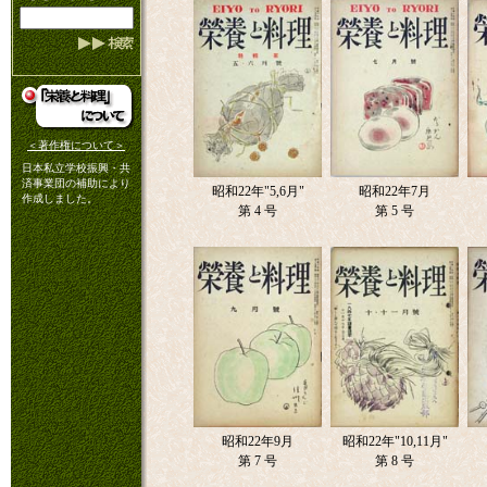
＜著作権について＞
日本私立学校振興・共
済事業団の補助により
昭和22年"5,6月"
昭和22年7月
作成しました。
第 4 号
第 5 号
昭和22年9月
昭和22年"10,11月"
第 7 号
第 8 号