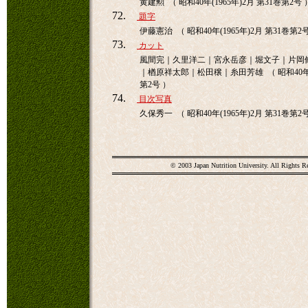
黄建勲 （ 昭和40年(1965年)2月 第31巻第2号 
72.
題字
伊藤憲治 （ 昭和40年(1965年)2月 第31巻第2
73.
カット
風間完｜久里洋二｜宮永岳彦｜堀文子｜片岡
｜楢原祥太郎｜松田穣｜糸田芳雄 （ 昭和40年(1
第2号 ）
74.
目次写真
久保秀一 （ 昭和40年(1965年)2月 第31巻第2
© 2003 Japan Nutrition University. All Rights R