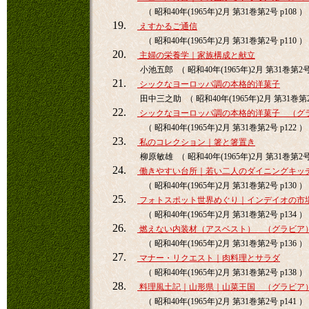
（ 昭和40年(1965年)2月 第31巻第2号 p108 ）
19.
えすかるご通信
（ 昭和40年(1965年)2月 第31巻第2号 p110 ）
20.
主婦の栄養学｜家族構成と献立
小池五郎 （ 昭和40年(1965年)2月 第31巻第2号 
21.
シックなヨーロッパ調の本格的洋菓子
田中三之助 （ 昭和40年(1965年)2月 第31巻第2号
22.
シックなヨーロッパ調の本格的洋菓子 （グ
（ 昭和40年(1965年)2月 第31巻第2号 p122 ）
23.
私のコレクション｜箸と箸置き
柳原敏雄 （ 昭和40年(1965年)2月 第31巻第2号 
24.
働きやすい台所｜若い二人のダイニングキッ
（ 昭和40年(1965年)2月 第31巻第2号 p130 ）
25.
フォトスポット世界めぐり｜インデイオの市
（ 昭和40年(1965年)2月 第31巻第2号 p134 ）
26.
燃えない内装材（アスベスト） （グラビア
（ 昭和40年(1965年)2月 第31巻第2号 p136 ）
27.
マナー・リクエスト｜肉料理とサラダ
（ 昭和40年(1965年)2月 第31巻第2号 p138 ）
28.
料理風土記｜山形県｜山菜王国 （グラビア
（ 昭和40年(1965年)2月 第31巻第2号 p141 ）