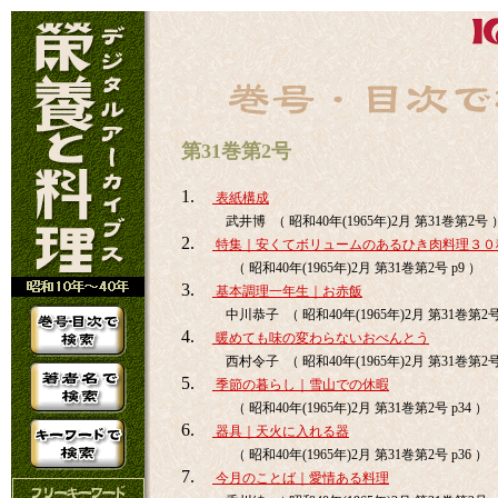
第31巻第2号
1.
表紙構成
武井博 （ 昭和40年(1965年)2月 第31巻第2号 
2.
特集｜安くてボリュームのあるひき肉料理３０
（ 昭和40年(1965年)2月 第31巻第2号 p9 ）
3.
基本調理一年生｜お赤飯
中川恭子 （ 昭和40年(1965年)2月 第31巻第2号 
4.
暖めても味の変わらないおべんとう
西村令子 （ 昭和40年(1965年)2月 第31巻第2号 
5.
季節の暮らし｜雪山での休暇
（ 昭和40年(1965年)2月 第31巻第2号 p34 ）
6.
器具｜天火に入れる器
（ 昭和40年(1965年)2月 第31巻第2号 p36 ）
7.
今月のことば｜愛情ある料理