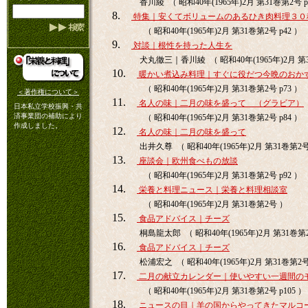
香川綾 （ 昭和40年(1965年)2月 第31巻第2号 p
8.
特集｜安くてボリュームのあるひき肉料理３０
（ 昭和40年(1965年)2月 第31巻第2号 p42 ）
9.
対談｜根性を持った人生を
犬丸徹三｜香川綾 （ 昭和40年(1965年)2月 第3
10.
暖かい煮込み料理｜すぐに役だつ今晩のおか
（ 昭和40年(1965年)2月 第31巻第2号 p73 ）
＜著作権について＞
11.
名人の味｜二月の味を盛って （グラビア）
日本私立学校振興・共
済事業団の補助により
（ 昭和40年(1965年)2月 第31巻第2号 p84 ）
作成しました。
12.
名人の味｜二月の味を盛って
出井久尊 （ 昭和40年(1965年)2月 第31巻第2号 
13.
座談会｜欧州食べもの放談
（ 昭和40年(1965年)2月 第31巻第2号 p92 ）
14.
栄養と料理ニュース｜栄養と料理相談室
（ 昭和40年(1965年)2月 第31巻第2号 ）
15.
食品アドバイス｜チーズ
桐島龍太郎 （ 昭和40年(1965年)2月 第31巻第2号
16.
食品アドバイス｜チーズ
松浦宏之 （ 昭和40年(1965年)2月 第31巻第2号 
17.
二月の献立カレンダー｜使いやすい一週間の
（ 昭和40年(1965年)2月 第31巻第2号 p105 ）
18.
ニュースの目｜羊の国からやってきたマルコ