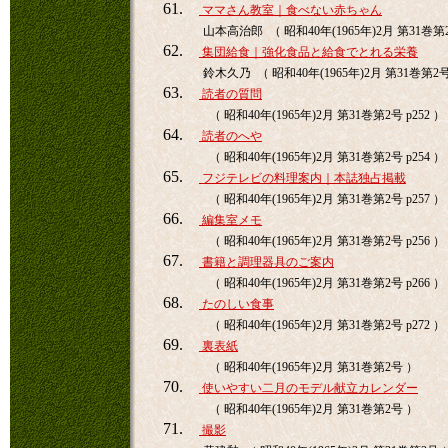
61.
ママさん教室｜食べない赤ちゃん
山本高治郎 （ 昭和40年(1965年)2月 第31巻第2号
62.
集団給食｜強化食品と給食でとれる栄養
鈴木久乃 （ 昭和40年(1965年)2月 第31巻第2号 
63.
読者の質問
（ 昭和40年(1965年)2月 第31巻第2号 p252 ）
64.
読者のへや
（ 昭和40年(1965年)2月 第31巻第2号 p254 ）
65.
フジテレビの料理案内｜本誌独占掲載
（ 昭和40年(1965年)2月 第31巻第2号 p257 ）
66.
編集室メモ
（ 昭和40年(1965年)2月 第31巻第2号 p256 ）
67.
書籍と調理器具のご案内
（ 昭和40年(1965年)2月 第31巻第2号 p266 ）
68.
たのしい食事
（ 昭和40年(1965年)2月 第31巻第2号 p272 ）
69.
裏表紙
（ 昭和40年(1965年)2月 第31巻第2号 ）
70.
使いやすい二月のモデル献立カレンダー
（ 昭和40年(1965年)2月 第31巻第2号 ）
71.
撮影