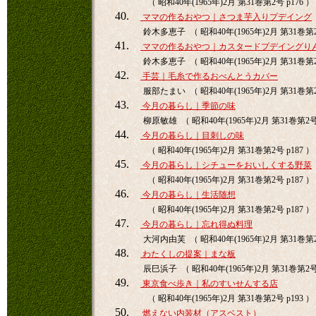
（ 昭和40年(1965年)2月 第31巻第2号 p176 ）
40.
ママの作るおやつ｜さつま芋入りプデイング
鈴木多恵子 （ 昭和40年(1965年)2月 第31巻第2号
41.
ママの作るおやつ｜カスタードプデイングり
鈴木多恵子 （ 昭和40年(1965年)2月 第31巻第2号
42.
手芸｜毛糸で作るおべんとうカバー
服部たまい （ 昭和40年(1965年)2月 第31巻第2号
43.
今月の暮らし｜季節の味
柳原敏雄 （ 昭和40年(1965年)2月 第31巻第2号 
44.
今月の暮らし｜目刺しの味
（ 昭和40年(1965年)2月 第31巻第2号 p187 ）
45.
今月の暮らし｜シチューをおいしくする野菜
（ 昭和40年(1965年)2月 第31巻第2号 p187 ）
46.
今月の暮らし｜生活随想
（ 昭和40年(1965年)2月 第31巻第2号 p187 ）
47.
今月の暮らし｜忘れ得ぬ料理
大河内由芙 （ 昭和40年(1965年)2月 第31巻第2号
48.
わたくしの提案｜まな板
辰巳浜子 （ 昭和40年(1965年)2月 第31巻第2号 
49.
東京食べ歩き｜私のすいせんする店
（ 昭和40年(1965年)2月 第31巻第2号 p193 ）
50.
燃えない内装材（アスベスト）