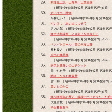
29.
料理風土記｜山形県｜山菜王国
（ 昭和40年(1965年)2月 第31巻第2号 p145 ）
30.
ずいひつ｜牡蛎
平林たい子 （ 昭和40年(1965年)2月 第31巻第2号
31.
ずいひつ｜思い出によせて
谷内六郎 （ 昭和40年(1965年)2月 第31巻第2号 
32.
食生活相談室｜より向上を目ざして
（ 昭和40年(1965年)2月 第31巻第2号 p155 ）
33.
ペンパトロール｜雪の八方山荘
重村俊之 （ 昭和40年(1965年)2月 第31巻第2号 
34.
四つの食品群
（ 昭和40年(1965年)2月 第31巻第2号 p164 ）
35.
病気お見舞いのエチケット
田中ちた子 （ 昭和40年(1965年)2月 第31巻第2号
36.
時評｜かさむ教育費
吉田邦 （ 昭和40年(1965年)2月 第31巻第2号 p
37.
買いものかご
（ 昭和40年(1965年)2月 第31巻第2号 p175 ）
38.
食べ物百年の歴史｜純枠でハイカラだった明
大原富枝 （ 昭和40年(1965年)2月 第31巻第2号 
39.
学生募集案内