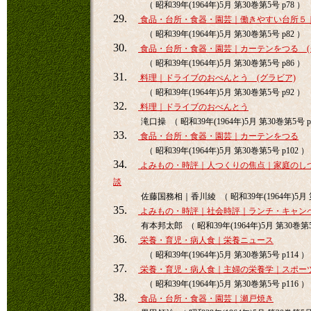
（ 昭和39年(1964年)5月 第30巻第5号 p78 ）
29.
食品・台所・食器・園芸｜働きやすい台所５
（ 昭和39年(1964年)5月 第30巻第5号 p82 ）
30.
食品・台所・食器・園芸｜カーテンをつる (
（ 昭和39年(1964年)5月 第30巻第5号 p86 ）
31.
料理｜ドライブのおべんとう (グラビア)
（ 昭和39年(1964年)5月 第30巻第5号 p92 ）
32.
料理｜ドライブのおべんとう
滝口操 （ 昭和39年(1964年)5月 第30巻第5号 p
33.
食品・台所・食器・園芸｜カーテンをつる
（ 昭和39年(1964年)5月 第30巻第5号 p102 ）
34.
よみもの・時評｜人つくりの焦点｜家庭のし
談
佐藤国務相｜香川綾 （ 昭和39年(1964年)5月 第
35.
よみもの・時評｜社会時評｜ランチ・キャン
有本邦太郎 （ 昭和39年(1964年)5月 第30巻第5号
36.
栄養・育児・病人食｜栄養ニュース
（ 昭和39年(1964年)5月 第30巻第5号 p114 ）
37.
栄養・育児・病人食｜主婦の栄養学｜スポー
（ 昭和39年(1964年)5月 第30巻第5号 p116 ）
38.
食品・台所・食器・園芸｜瀬戸焼き