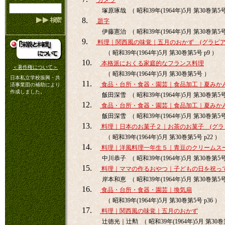
カメラ
塚原琢哉 （ 昭和39年(1964年)5月 第30巻第5
8.
題字
伊藤憲治 （ 昭和39年(1964年)5月 第30巻第5
9.
料理｜関西風の味覚｜五月のおかず (グラビア
（ 昭和39年(1964年)5月 第30巻第5号 p9 ）
10.
本格派におくる家庭的なフランス料理
＜著作権について＞
（ 昭和39年(1964年)5月 第30巻第5号 ）
日本私立学校振興・共
11.
食品・台所・食器・園芸｜食品加工｜夏みか
済事業団の補助により
作成しました。
飯田深雪 （ 昭和39年(1964年)5月 第30巻第5号 
12.
食品・台所・食器・園芸｜食品加工｜夏みか
飯田深雪 （ 昭和39年(1964年)5月 第30巻第5号 
13.
料理｜日本のお菓子２｜お茶のお菓子 (グラ
（ 昭和39年(1964年)5月 第30巻第5号 p22 ）
14.
料理｜洋風料理一年生５｜青豆のクリームス
中川恭子 （ 昭和39年(1964年)5月 第30巻第5号 
15.
料理｜ママの作るおやつ｜子どもの日を祝っ
岸本和恵 （ 昭和39年(1964年)5月 第30巻第5号 
16.
食品・台所・食器・園芸｜換気扇
（ 昭和39年(1964年)5月 第30巻第5号 p36 ）
17.
料理｜関西風の味覚｜五月のおかず
辻徳光｜辻勲 （ 昭和39年(1964年)5月 第30巻第