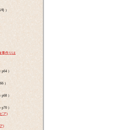
5号 ）
食事作りは
p64 ）
66 ）
p68 ）
p70 ）
ビア)
ア)