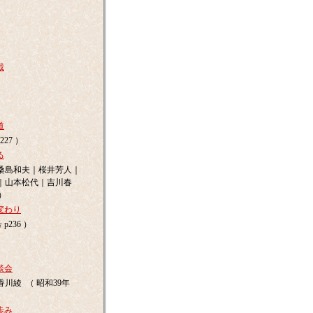
載
道
227 ）
る
桑島和夫｜桜井芳人｜
｜山本松代｜吉川春
 ）
変わり
p236 ）
談会
綾 （ 昭和39年
歩み