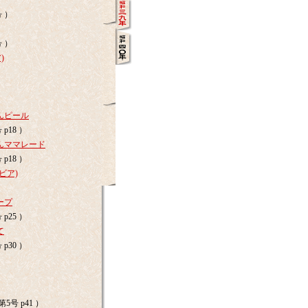
号 ）
号 ）
)
んピール
p18 ）
んママレード
p18 ）
ビア)
ープ
p25 ）
て
p30 ）
5号 p41 ）