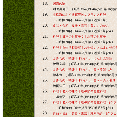
18.
関西の味
村仲美知子 （ 昭和39年(1964年)5月 第30巻第
19.
本格派におくる家庭的なフランス料理
（ 昭和39年(1964年)5月 第30巻第5号 ）
20.
食品・台所・食器・園芸｜買いものかご
（ 昭和39年(1964年)5月 第30巻第5号 p54 ）
21.
料理｜日本のお菓子２｜お茶のお菓子
（ 昭和39年(1964年)5月 第30巻第5号 p56 ）
22.
料理｜食生活相談室｜お手伝いさんまかせの
（ 昭和39年(1964年)5月 第30巻第5号 p58 ）
23.
よみもの・時評｜ずいひつ｜にんじん物語
沢野久雄 （ 昭和39年(1964年)5月 第30巻第5号 
24.
よみもの・時評｜ずいひつ｜食べる楽しみ
根本進 （ 昭和39年(1964年)5月 第30巻第5号 p
25.
よみもの・時評｜ずいひつ｜食べものと偏見
松岡洋子 （ 昭和39年(1964年)5月 第30巻第5号 
26.
料理｜名人の味５｜端午節句見立料理
井垣圭弘 （ 昭和39年(1964年)5月 第30巻第5号 
27.
料理｜名人の味５｜端午節句見立料理 (グラ
（ 昭和39年(1964年)5月 第30巻第5号 p74 ）
28.
食品・台所・食器・園芸｜瀬戸焼き (グラビ