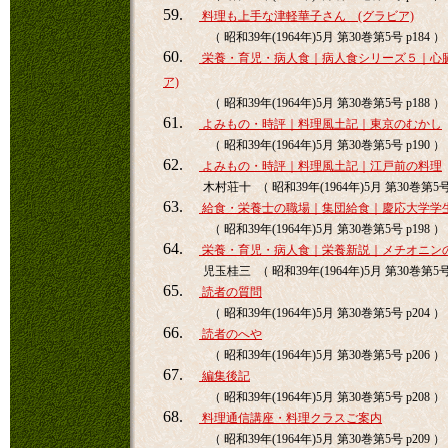
59.
料理も上手な津軽華子さん (グラビア)
（ 昭和39年(1964年)5月 第30巻第5号 p184 ）
60.
栄養・育児・病人食｜病人食シリーズ５｜心臓
ア)
（ 昭和39年(1964年)5月 第30巻第5号 p188 ）
61.
よみもの・時評｜料理風土記｜東京のむかし
（ 昭和39年(1964年)5月 第30巻第5号 p190 ）
62.
よみもの・時評｜料理風土記｜江戸前の料理
木村荘十 （ 昭和39年(1964年)5月 第30巻第5号 
63.
給食・栄養士の職場｜集団給食｜慶応大学学
（ 昭和39年(1964年)5月 第30巻第5号 p198 ）
64.
栄養・育児・病人食｜栄養新説｜メチオニン
児玉桂三 （ 昭和39年(1964年)5月 第30巻第5号 
65.
読者の質問
（ 昭和39年(1964年)5月 第30巻第5号 p204 ）
66.
読者のへや
（ 昭和39年(1964年)5月 第30巻第5号 p206 ）
67.
編集後記
（ 昭和39年(1964年)5月 第30巻第5号 p208 ）
68.
料理通信講座・料理クラスご案内
（ 昭和39年(1964年)5月 第30巻第5号 p209 ）