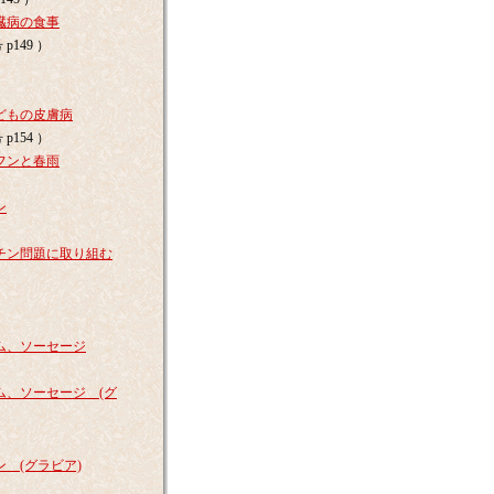
臓病の食事
p149 ）
どもの皮膚病
p154 ）
フンと春雨
ン
チン問題に取り組む
ム、ソーセージ
、ソーセージ (グ
 (グラビア)