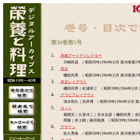
第30巻第5号
1.
表紙アートディレクター
川崎民昌 （ 昭和39年(1964年)5月 第30巻第5
2.
目次
磯田尚男 （ 昭和39年(1964年)5月 第30巻第5
3.
本文レイアウト
磯田尚男｜松浦幸三 （ 昭和39年(1964年)5月 
4.
グラビアレイアウト
清水和久｜武井博 （ 昭和39年(1964年)5月 第
5.
カット
風間完｜久里洋二｜宮永岳彦｜磯田尚男｜糸
岡脩｜井上疇｜板持龍典 （ 昭和39年(1964年)
6.
デザイン
松久秀春 （ 昭和39年(1964年)5月 第30巻第5
7.