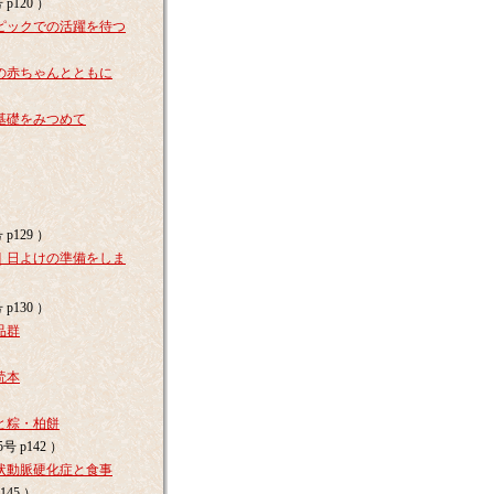
p120 ）
ピックでの活躍を待つ
の赤ちゃんとともに
基礎をみつめて
p129 ）
｜日よけの準備をしま
p130 ）
品群
読本
と粽・柏餅
 p142 ）
状動脈硬化症と食事
145 ）