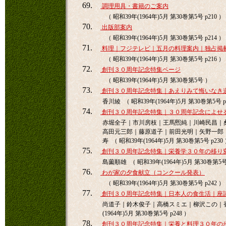
69.
調理用具・書籍のご案内
（ 昭和39年(1964年)5月 第30巻第5号 p210 ）
70.
出版部案内
（ 昭和39年(1964年)5月 第30巻第5号 p214 ）
71.
料理｜フジテレビ｜五月の料理案内｜独占掲
（ 昭和39年(1964年)5月 第30巻第5号 p216 ）
72.
創刊３０周年記念特集ページ
（ 昭和39年(1964年)5月 第30巻第5号 ）
73.
創刊３０周年記念特集｜あえりみて悔いなき
香川綾 （ 昭和39年(1964年)5月 第30巻第5号 p
74.
創刊３０周年記念特集｜３０周年記念によせ
赤堀全子｜市川房枝｜王馬煕純｜川崎民昌｜
高田元三郎｜藤原道子｜前田光明｜矢野一郎
寿 （ 昭和39年(1964年)5月 第30巻第5号 p230
75.
創刊３０周年記念特集｜栄養学３０年の移り
島薗順雄 （ 昭和39年(1964年)5月 第30巻第5号 
76.
わが家の夕食献立（コンクール発表）
（ 昭和39年(1964年)5月 第30巻第5号 p242 ）
77.
創刊３０周年記念特集｜日本人の食生活｜座
尚道子｜鈴木俊子｜高橋スミエ｜柳沢この｜香川
(1964年)5月 第30巻第5号 p248 ）
78.
創刊３０周年記念特集｜栄養と料理３０年の