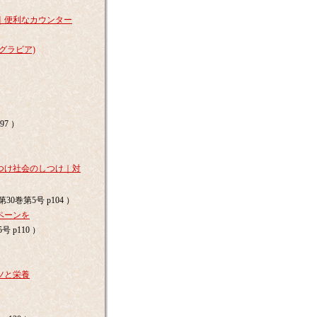
｜便利なカウンター
グラビア)
97 ）
つけ社会のしつけ｜対
30巻第5号 p104 ）
ペーンを
 p110 ）
ツと栄養