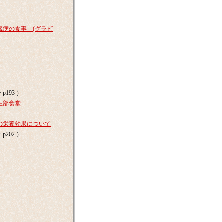
病の食事 (グラビ
p193 ）
生部食堂
の栄養効果について
p202 ）