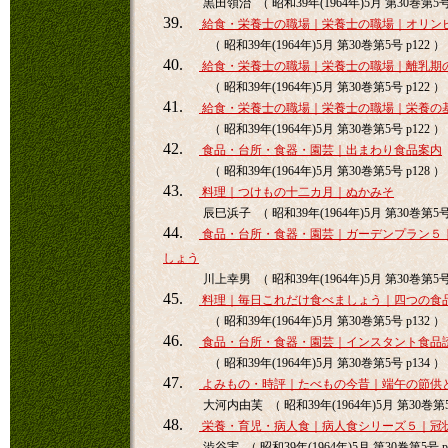
黒田領治 （ 昭和39年(1964年)5月 第30巻第5号 
39.
給食・栄養士の職場｜栄養士の職場｜オリン
（ 昭和39年(1964年)5月 第30巻第5号 p122 ）
40.
給食・栄養士の職場｜栄養士の職場｜離乳期
（ 昭和39年(1964年)5月 第30巻第5号 p122 ）
41.
給食・栄養士の職場｜栄養士の職場｜栄養の
（ 昭和39年(1964年)5月 第30巻第5号 p122 ）
42.
食品・台所・食器・園芸｜出まわり食品案内
（ 昭和39年(1964年)5月 第30巻第5号 p128 ）
43.
料理｜つけもの十二カ月｜ぬかみそ
辰巳浜子 （ 昭和39年(1964年)5月 第30巻第5号 
44.
食品・台所・食器・園芸｜ガーデンプラン５
しょう
川上幸男 （ 昭和39年(1964年)5月 第30巻第5号 
45.
料理｜毎日これだけ食べましょう｜四つの食
（ 昭和39年(1964年)5月 第30巻第5号 p132 ）
46.
食品・台所・食器・園芸｜インスタント食品
（ 昭和39年(1964年)5月 第30巻第5号 p134 ）
47.
よみもの・時評｜たべもの今昔｜端午の節供
大河内由芙 （ 昭和39年(1964年)5月 第30巻第5号
48.
栄養・育児・病人食｜病人食シリーズ５｜冠
渋谷実 （ 昭和39年(1964年)5月 第30巻第5号 p