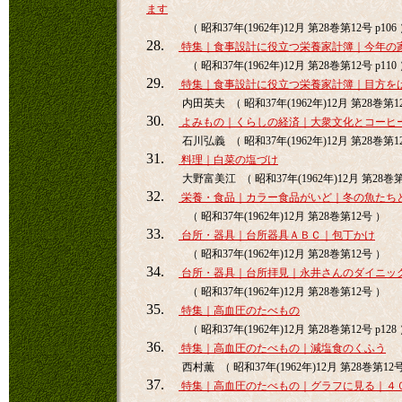
ます
（ 昭和37年(1962年)12月 第28巻第12号 p106
28.
特集｜食事設計に役立つ栄養家計簿｜今年の
（ 昭和37年(1962年)12月 第28巻第12号 p110
29.
特集｜食事設計に役立つ栄養家計簿｜目方を
内田英夫 （ 昭和37年(1962年)12月 第28巻第12
30.
よみもの｜くらしの経済｜大衆文化とコーヒ
石川弘義 （ 昭和37年(1962年)12月 第28巻第12
31.
料理｜白菜の塩づけ
大野富美江 （ 昭和37年(1962年)12月 第28巻第1
32.
栄養・食品｜カラー食品がいど｜冬の魚たち
（ 昭和37年(1962年)12月 第28巻第12号 ）
33.
台所・器具｜台所器具ＡＢＣ｜包丁かけ
（ 昭和37年(1962年)12月 第28巻第12号 ）
34.
台所・器具｜台所拝見｜永井さんのダイニッ
（ 昭和37年(1962年)12月 第28巻第12号 ）
35.
特集｜高血圧のたべもの
（ 昭和37年(1962年)12月 第28巻第12号 p128
36.
特集｜高血圧のたべもの｜減塩食のくふう
西村薫 （ 昭和37年(1962年)12月 第28巻第12号 
37.
特集｜高血圧のたべもの｜グラフに見る｜４