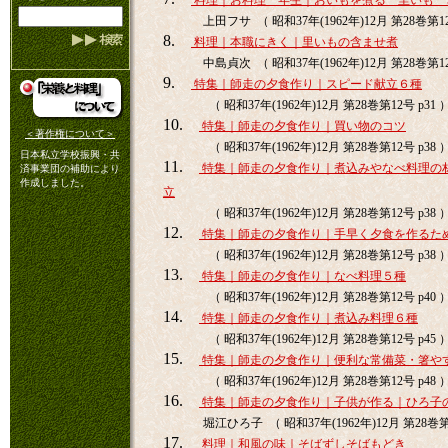
料理｜お料理一年生｜おいもを煮る 里いも 
上田フサ （ 昭和37年(1962年)12月 第28巻第12
8.
料理｜本職にきく｜里いもの含ませ煮
中島貞次 （ 昭和37年(1962年)12月 第28巻第12
9.
特集｜師走の夕食作り｜スピード献立６種
（ 昭和37年(1962年)12月 第28巻第12号 p31 
10.
特集｜師走の夕食作り｜買い物のコツ
＜著作権について＞
（ 昭和37年(1962年)12月 第28巻第12号 p38 
日本私立学校振興・共
11.
特集｜師走の夕食作り｜煮込みやなべ料理の
済事業団の補助により
作成しました。
立
（ 昭和37年(1962年)12月 第28巻第12号 p38 
12.
特集｜師走の夕食作り｜手早く夕食を作るた
（ 昭和37年(1962年)12月 第28巻第12号 p38 
13.
特集｜師走の夕食作り｜なべ料理５種
（ 昭和37年(1962年)12月 第28巻第12号 p40 
14.
特集｜師走の夕食作り｜煮込み料理６種
（ 昭和37年(1962年)12月 第28巻第12号 p45 
15.
特集｜師走の夕食作り｜便利な常備菜・箸や
（ 昭和37年(1962年)12月 第28巻第12号 p48 
16.
特集｜師走の夕食作り｜子供が作る｜ひろ子
堀江ひろ子 （ 昭和37年(1962年)12月 第28巻第1
17.
料理｜和風の味｜そばずしそばもどき