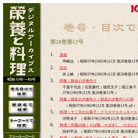
第28巻第12号
1.
表紙
早崎治 （ 昭和37年(1962年)12月 第28巻第12
2.
目次
井上畴 （ 昭和37年(1962年)12月 第28巻第12
3.
特集｜師走の夕食作り
千葉千代吉｜石黒勝代｜牧田文子｜堀江泰子｜
37年(1962年)12月 第28巻第12号 ）
4.
特集｜師走の夕食作り｜師走の夕食作り心得
（ 昭和37年(1962年)12月 第28巻第12号 p8 ）
5.
料理｜十二月のお菓子｜クリスマスクッキース
河野貞子 （ 昭和37年(1962年)12月 第28巻第12
6.
料理｜和風の味｜そば椀 そばずし そばもど
田村平治 （ 昭和37年(1962年)12月 第28巻第12
7.