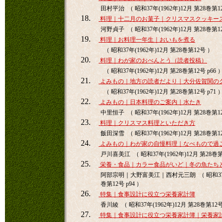
田村平治 （ 昭和37年(1962年)12月 第28巻第1
18.
料理｜十二月のお菓子｜クリスマスクッキー
河野貞子 （ 昭和37年(1962年)12月 第28巻第1
19.
料理｜お料理一年生｜おいもを煮る
（ 昭和37年(1962年)12月 第28巻第12号 ）
20.
料理｜わが家のおべんとう（読者投稿）
（ 昭和37年(1962年)12月 第28巻第12号 p66 
21.
よみもの｜地方の読者だより｜大分佐賀関の
（ 昭和37年(1962年)12月 第28巻第12号 p71 
22.
よみもの｜日本料理のご案内｜水たき
中里恒子 （ 昭和37年(1962年)12月 第28巻第12
23.
料理｜クリスマス料理といただき方
飯田深雪 （ 昭和37年(1962年)12月 第28巻第12
24.
よみもの｜わが家の自慢料理｜なべもので過
戸川喜美江 （ 昭和37年(1962年)12月 第28巻第1
25.
栄養・食品｜カラー食品がいど｜冬の魚たち
阿部宗明｜大野富美江｜西村元三朗 （ 昭和37年(1
巻第12号 p94 ）
26.
特集｜食事設計に役立つ栄養家計簿
香川綾 （ 昭和37年(1962年)12月 第28巻第12号 
27.
特集｜食事設計に役立つ栄養家計簿｜栄養家