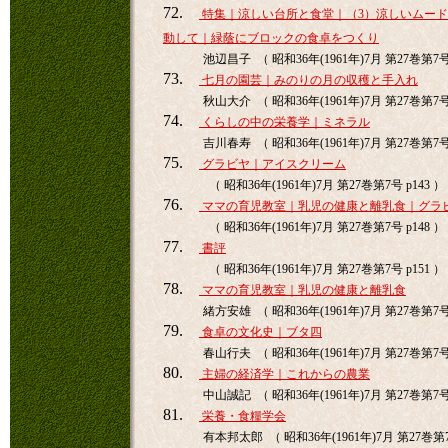
72.
特集｜涼しい台所と食堂｜（3）涼しいムー
動して｜緑蔭にブロックの食卓をつくり
池辺昌子 （ 昭和36年(1961年)7月 第27巻第7号 
73.
七月の園芸｜みのりの月の収穫と手入れ
秋山大介 （ 昭和36年(1961年)7月 第27巻第7号 
74.
くらしの中の栄養学｜ミネラル
吉川春寿 （ 昭和36年(1961年)7月 第27巻第7号 
75.
グラビヤ｜アイスクリーム
（ 昭和36年(1961年)7月 第27巻第7号 p143 ）
76.
ママの育児教室｜乳児の健康と離乳食｜グラ
（ 昭和36年(1961年)7月 第27巻第7号 p148 ）
77.
書評
（ 昭和36年(1961年)7月 第27巻第7号 p151 ）
78.
ママの育児教室｜乳児の健康と離乳食
緒方安雄 （ 昭和36年(1961年)7月 第27巻第7号 
79.
食卓の文化史｜ブタ四
春山行夫 （ 昭和36年(1961年)7月 第27巻第7号 
80.
主婦の経済学｜これからの農業
中山誠記 （ 昭和36年(1961年)7月 第27巻第7号 
81.
栄養・食糧学会
有本邦太郎 （ 昭和36年(1961年)7月 第27巻第7号