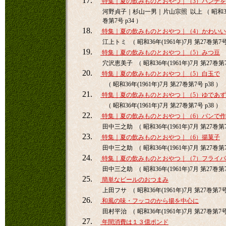
17.
特集｜夏の飲みものとおやつ｜（3）パンチ
河野貞子｜杉山一男｜片山宗照 以上 （ 昭和36年(
巻第7号 p34 ）
18.
特集｜夏の飲みものとおやつ｜（4）かわい
江上トミ （ 昭和36年(1961年)7月 第27巻第7号 
19.
特集｜夏の飲みものとおやつ｜（5）みつ豆
穴沢恵美子 （ 昭和36年(1961年)7月 第27巻第7
20.
特集｜夏の飲みものとおやつ｜（5）白玉で
（ 昭和36年(1961年)7月 第27巻第7号 p38 ）
21.
特集｜夏の飲みものとおやつ｜（5）ゆであ
（ 昭和36年(1961年)7月 第27巻第7号 p38 ）
22.
特集｜夏の飲みものとおやつ｜（6）パンで
田中三之助 （ 昭和36年(1961年)7月 第27巻第7
23.
特集｜夏の飲みものとおやつ｜（6）揚菓子
田中三之助 （ 昭和36年(1961年)7月 第27巻第7
24.
特集｜夏の飲みものとおやつ｜（7）フライ
田中三之助 （ 昭和36年(1961年)7月 第27巻第7
25.
簡単なビールのおつまみ
上田フサ （ 昭和36年(1961年)7月 第27巻第7号 
26.
和風の味・フッコのから揚を中心に
田村平治 （ 昭和36年(1961年)7月 第27巻第7号 
27.
年間消費は１３億ポンド