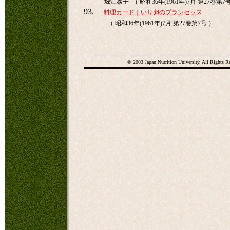
堀江泰子 （ 昭和36年(1961年)7月 第27巻第7
93.
料理カード｜いり卵のプランセッス
（ 昭和36年(1961年)7月 第27巻第7号 ）
© 2003 Japan Nutrition University. All Rights R