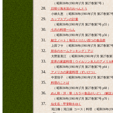
（ 昭和36年(1961年)7月 第27巻第7号 ）
28.
日帰り海水浴のおべんとう
小林久恵 （ 昭和36年(1961年)7月 第27巻第7号 
29.
カップスプンの計量
（ 昭和36年(1961年)7月 第27巻第7号 p55 ）
30.
七月の料理一らん
（ 昭和36年(1961年)7月 第27巻第7号 p56 ）
31.
献立ノート｜毎日とりたい四つの食品群
上田フサ （ 昭和36年(1961年)7月 第27巻第7号 
32.
初歩のホームクッキング｜アジ
大野富美江 （ 昭和36年(1961年)7月 第27巻第7
33.
世界の家庭料理｜ウイルソン夫人のアメリカ
（ 昭和36年(1961年)7月 第27巻第7号 p64 ）
34.
アメリカの家庭料理（ずいひつ）
中里恒子 （ 昭和36年(1961年)7月 第27巻第7号 
35.
料理のことば
（ 昭和36年(1961年)7月 第27巻第7号 p68 ）
36.
めん和・洋・華（カラー食品がいど）（解説
（ 昭和36年(1961年)7月 第27巻第7号 p70 ）
37.
仙丈岳・甲斐駒をゆく
滝口脩｜滝口操 コース｜料理 （ 昭和36年(196