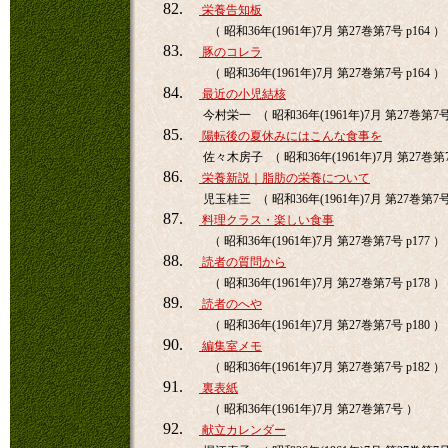
82.
栄養告知板
（ 昭和36年(1961年)7月 第27巻第7号 p164 ）
83.
豚のコレラ
（ 昭和36年(1961年)7月 第27巻第7号 p164 ）
84.
最近の小児結核
今村栄一 （ 昭和36年(1961年)7月 第27巻第7号 
85.
陽転後の夏休みにはこんな食事を
佐々木房子 （ 昭和36年(1961年)7月 第27巻第7号
86.
栄養新説｜脂肪の栄養について
児玉桂三 （ 昭和36年(1961年)7月 第27巻第7号 
87.
料理クラス・楽しい食事
（ 昭和36年(1961年)7月 第27巻第7号 p177 ）
88.
読者の質問から
（ 昭和36年(1961年)7月 第27巻第7号 p178 ）
89.
読者のへや
（ 昭和36年(1961年)7月 第27巻第7号 p180 ）
90.
編集室メモ
（ 昭和36年(1961年)7月 第27巻第7号 p182 ）
91.
裏表紙
（ 昭和36年(1961年)7月 第27巻第7号 ）
92.
献立カレンダー