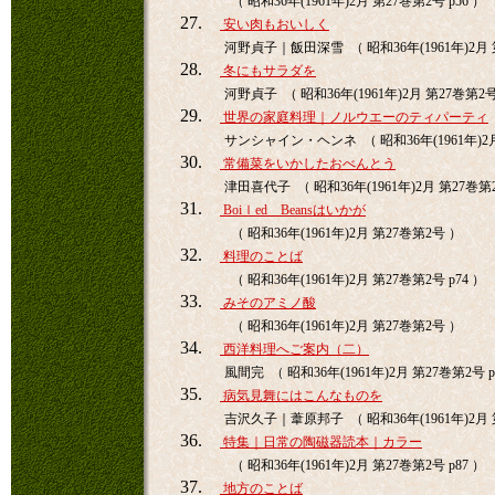
（ 昭和36年(1961年)2月 第27巻第2号 p56 ）
27.
安い肉もおいしく
河野貞子｜飯田深雪 （ 昭和36年(1961年)2月 第
28.
冬にもサラダを
河野貞子 （ 昭和36年(1961年)2月 第27巻第2号 
29.
世界の家庭料理｜ノルウエーのティパーティ
サンシャイン・ヘンネ （ 昭和36年(1961年)2月 
30.
常備菜をいかしたおべんとう
津田喜代子 （ 昭和36年(1961年)2月 第27巻第2
31.
Boiｌed Beansはいかが
（ 昭和36年(1961年)2月 第27巻第2号 ）
32.
料理のことば
（ 昭和36年(1961年)2月 第27巻第2号 p74 ）
33.
みそのアミノ酸
（ 昭和36年(1961年)2月 第27巻第2号 ）
34.
西洋料理へご案内（二）
風間完 （ 昭和36年(1961年)2月 第27巻第2号 p
35.
病気見舞にはこんなものを
吉沢久子｜葦原邦子 （ 昭和36年(1961年)2月 第
36.
特集｜日常の陶磁器読本｜カラー
（ 昭和36年(1961年)2月 第27巻第2号 p87 ）
37.
地方のことば