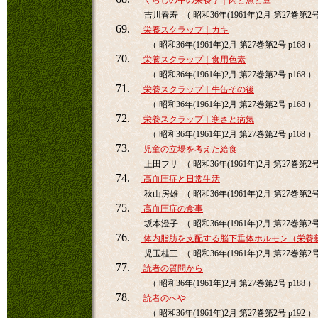
くらしの中の栄養学｜肉と魚と豆
吉川春寿 （ 昭和36年(1961年)2月 第27巻第2号 
69.
栄養スクラップ｜カキ
（ 昭和36年(1961年)2月 第27巻第2号 p168 ）
70.
栄養スクラップ｜食用色素
（ 昭和36年(1961年)2月 第27巻第2号 p168 ）
71.
栄養スクラップ｜牛缶その後
（ 昭和36年(1961年)2月 第27巻第2号 p168 ）
72.
栄養スクラップ｜寒さと病気
（ 昭和36年(1961年)2月 第27巻第2号 p168 ）
73.
児童の立場を考えた給食
上田フサ （ 昭和36年(1961年)2月 第27巻第2号 
74.
高血圧症と日常生活
秋山房雄 （ 昭和36年(1961年)2月 第27巻第2号 
75.
高血圧症の食事
坂本澄子 （ 昭和36年(1961年)2月 第27巻第2号 
76.
体内脂肪を支配する脳下垂体ホルモン（栄養
児玉桂三 （ 昭和36年(1961年)2月 第27巻第2号 
77.
読者の質問から
（ 昭和36年(1961年)2月 第27巻第2号 p188 ）
78.
読者のへや
（ 昭和36年(1961年)2月 第27巻第2号 p192 ）