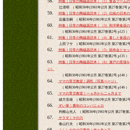
58.
特集｜日常の陶磁器読本｜（1）食器ブーム
辻清明 （ 昭和36年(1961年)2月 第27巻第2号 p
59.
特集｜日常の陶磁器読本｜（2）伝統の日本
近藤京嗣 （ 昭和36年(1961年)2月 第27巻第2号 
60.
特集｜日常の陶磁器読本｜（3）和洋華食器
（ 昭和36年(1961年)2月 第27巻第2号 p125 ）
61.
特集｜日常の陶磁器読本｜（4）暮しと食器
上田フサ （ 昭和36年(1961年)2月 第27巻第2号 
62.
特集｜日常の陶磁器読本｜（5）頒布会とセ
（ 昭和36年(1961年)2月 第27巻第2号 p135 ）
63.
特集｜日常の陶磁器読本｜（6）瀬戸の窯場
ジ）
（ 昭和36年(1961年)2月 第27巻第2号 p140 ）
64.
ママの育児教室｜調乳（写真ページ）
（ 昭和36年(1961年)2月 第27巻第2号 p146 ）
65.
ママの育児教室｜一ヵ月から二ヵ月まで
緒方安雄 （ 昭和36年(1961年)2月 第27巻第2号 
66.
ずい筆｜裏街のコンパニェロ
利根山光人 （ 昭和36年(1961年)2月 第27巻第2号
67.
サラダ｜その六
春山行夫 （ 昭和36年(1961年)2月 第27巻第2号 
68.