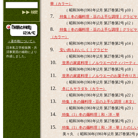
華（カラー）
（ 昭和36年(1961年)2月 第27巻第2号 p10 ）
7.
特集｜冬の麺料理・豆の上手な調理｜グラビヤ
（ 昭和36年(1961年)2月 第27巻第2号 p12 ）
8.
特集｜冬の麺料理・豆の上手な調理｜グラビヤ
（カラー）
＜著作権について＞
（ 昭和36年(1961年)2月 第27巻第2号 p14 ）
日本私立学校振興・共
9.
安い肉もおいしく｜グラビヤ
済事業団の補助により
（ 昭和36年(1961年)2月 第27巻第2号 p16 ）
作成しました。
10.
世界の家庭料理｜ノルウエーのティパーティ
（ 昭和36年(1961年)2月 第27巻第2号 p18 ）
11.
世界の家庭料理｜ノルウエーのお菓子作り方
（ 昭和36年(1961年)2月 第27巻第2号 p20 ）
12.
冬にもサラダを（カラー）
（ 昭和36年(1961年)2月 第27巻第2号 p22 ）
13.
特集｜冬の麺料理・豆の上手な調理（本文）
（ 昭和36年(1961年)2月 第27巻第2号 p23 ）
14.
特集（1）冬の麺料理｜和・洋・華
（ 昭和36年(1961年)2月 第27巻第2号 p23 ）
15.
特集（1）冬の麺料理｜和・洋・華｜たのし
美々久 （ 昭和36年(1961年)2月 第27巻第2号 p