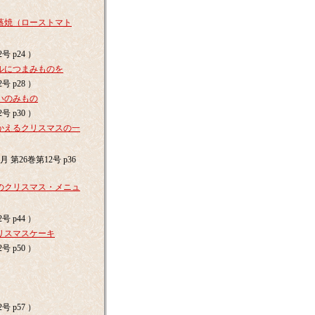
）
蒸焼（ローストマト
号 p24 ）
ルにつまみものを
号 p28 ）
いのみもの
号 p30 ）
かえるクリスマスの一
 第26巻第12号 p36
のクリスマス・メニュ
号 p44 ）
リスマスケーキ
号 p50 ）
）
号 p57 ）