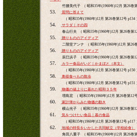
竹腰美代子 （ 昭和35年(1960年)12月 第26巻第1
53.
質問に答えて
（ 昭和35年(1960年)12月 第26巻第12号 p134
54.
サラダ｜その四
春山行夫 （ 昭和35年(1960年)12月 第26巻第12
55.
贈りもののアイディア
二階堂アンナ （ 昭和35年(1960年)12月 第26巻第
56.
贈りもののアイディア
辰巳浜子 （ 昭和35年(1960年)12月 第26巻第12
57.
カラー食品がいど｜かまぼと（本文）
（ 昭和35年(1960年)12月 第26巻第12号 p150
58.
奥様食べもの散歩
（ 昭和35年(1960年)12月 第26巻第12号 p151
59.
物価の値上りに暮れた昭和３５年
増島宏 （ 昭和35年(1960年)12月 第26巻第12号 
60.
家計簿からみた物価の動き
横山光子 （ 昭和35年(1960年)12月 第26巻第12
61.
気をつけたい食品｜暮の食品
（ 昭和35年(1960年)12月 第26巻第12号 p117
62.
地域の特長をいかした共同献立（学校給食）
角田八重子 （ 昭和35年(1960年)12月 第26巻第1