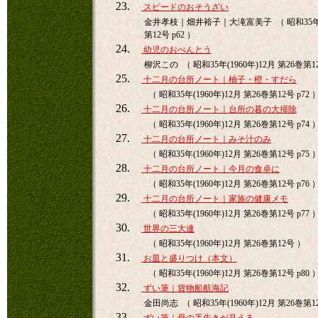
23.
スピードのおそうざい
金井孝枝｜畑井裕子｜大滝富美子 （ 昭和35年(19
第12号 p62 ）
24.
幼児のおべんとう
柳沢この （ 昭和35年(1960年)12月 第26巻第12
25.
十二月の台所ノート｜柚子・橙・すだら
（ 昭和35年(1960年)12月 第26巻第12号 p72 
26.
十二月の台所ノート｜台所の暮の大掃除
（ 昭和35年(1960年)12月 第26巻第12号 p74 
27.
十二月の台所ノート｜みそ汁のみ
（ 昭和35年(1960年)12月 第26巻第12号 p75 
28.
十二月の台所ノート｜今月の食卓に
（ 昭和35年(1960年)12月 第26巻第12号 p76 
29.
十二月の台所ノート｜家族の健康メモ
（ 昭和35年(1960年)12月 第26巻第12号 p77 
30.
世界の三大連
（ 昭和35年(1960年)12月 第26巻第12号 ）
31.
お皿と盛りつけ（本文）
（ 昭和35年(1960年)12月 第26巻第12号 p80 
32.
ずい筆｜貨物船航海記
金田尚志 （ 昭和35年(1960年)12月 第26巻第12
33.