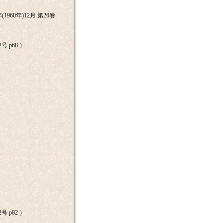
60年)12月 第26巻
号 p68 ）
）
）
）
）
）
）
号 p82 ）