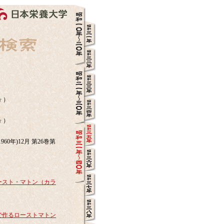
号 ）
号 ）
0年)12月 第26巻第
ースト・マトン（カラ
で作るローストマトン