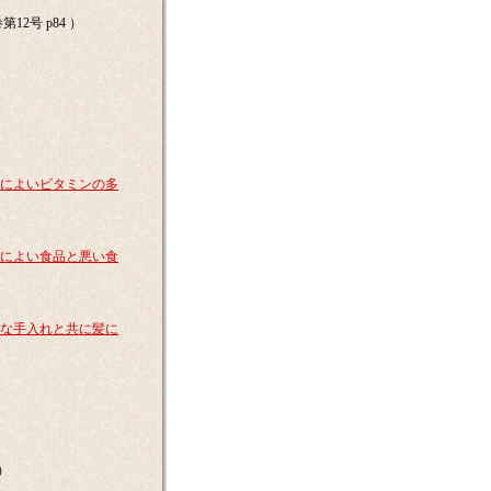
第12号 p84 ）
）
）
）
フによいビタミンの多
）
フによい食品と悪い食
）
めな手入れと共に髪に
）
 ）