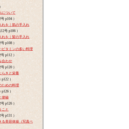
 ）
れについて
号 p104 ）
入れを｜肌の手入れ
2号 p106 ）
入れを｜髪の手入れ
号 p108 ）
いビタミンの多い料理
号 p112 ）
み合わせ
号 p120 ）
たらきと栄養
p122 ）
のための料理
p126 ）
と便秘
号 p126 ）
うこと
号 p131 ）
きる美容体操（写真ペ