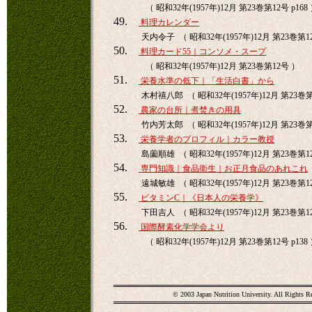
（ 昭和32年(1957年)12月 第23巻第12号 p168
49.
料理カレンダー
天内令子 （ 昭和32年(1957年)12月 第23巻第1
50.
料理カード55｜コンソメ・スープ
（ 昭和32年(1957年)12月 第23巻第12号 ）
51.
栄養水準の低下｜「生活白書」から
木村禧八郎 （ 昭和32年(1957年)12月 第23巻第1
52.
農家の台所｜煮焚きの用具
竹内芳太郎 （ 昭和32年(1957年)12月 第23巻第1
53.
栄養学者のプロフィル｜カラー教授
島薗順雄 （ 昭和32年(1957年)12月 第23巻第12
54.
専門知識｜食品衛生｜お正月食品のあれこれ
遠城敏雄 （ 昭和32年(1957年)12月 第23巻第12
55.
ビタミンC｜《日本人の栄養学》
下田吉人 （ 昭和32年(1957年)12月 第23巻第12
56.
国際酵素化学学会より
（ 昭和32年(1957年)12月 第23巻第12号 p138
© 2003 Japan Nutrition University. All Rights R