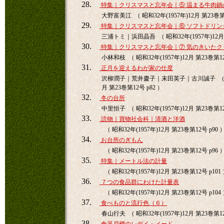
28.
特集｜クリスマスと忘年会｜⑤ 温まる牛肉鍋
大野富美江 （ 昭和32年(1957年)12月 第23巻第1
29.
特集｜クリスマスと忘年会｜⑥ ソフトドリン
三浦トミ｜浜田晶吾 （ 昭和32年(1957年)12月 
30.
特集｜クリスマスと忘年会｜⑦ 気のきいたク
小林和枝 （ 昭和32年(1957年)12月 第23巻第12
31.
正月を迎えるわが家の仕度
沢柳潤子｜荒井慶子｜末田英子｜古川誠子 （ 昭和
月 第23巻第12号 p82 ）
32.
冬の台所
中里恒子 （ 昭和32年(1957年)12月 第23巻第1
33.
読物｜買物社会科｜清酒と洋酒
（ 昭和32年(1957年)12月 第23巻第12号 p90 
34.
お台所のぎもん
（ 昭和32年(1957年)12月 第23巻第12号 p96 
35.
特集｜メートル法の計量
（ 昭和32年(1957年)12月 第23巻第12号 p101
36.
７つの食品群にわけた計量表
（ 昭和32年(1957年)12月 第23巻第12号 p104
37.
食べものと流行色（６）
春山行夫 （ 昭和32年(1957年)12月 第23巻第12
38.