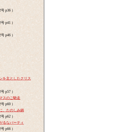
号 p36 ）
号 p41 ）
号 p46 ）
）
）
）
ンを主としたクリス
号 p57 ）
マスのご馳走
号 p60 ）
に、たのしみ鍋
号 p62 ）
がるなパーティ
号 p66 ）