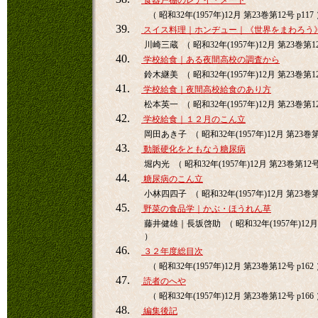
食器戸棚のレデイ・メード
（ 昭和32年(1957年)12月 第23巻第12号 p117
39.
スイス料理｜ホンヂュー｜《世界をまわろう
川崎三蔵 （ 昭和32年(1957年)12月 第23巻第12
40.
学校給食｜ある夜間高校の調査から
鈴木継美 （ 昭和32年(1957年)12月 第23巻第12
41.
学校給食｜夜間高校給食のあり方
松本英一 （ 昭和32年(1957年)12月 第23巻第12
42.
学校給食｜１２月のこん立
岡田あき子 （ 昭和32年(1957年)12月 第23巻第1
43.
動脈硬化をともなう糖尿病
堀内光 （ 昭和32年(1957年)12月 第23巻第12号 
44.
糖尿病のこん立
小林四四子 （ 昭和32年(1957年)12月 第23巻第1
45.
野菜の食品学｜かぶ・ほうれん草
藤井健雄｜長坂啓助 （ 昭和32年(1957年)12月 
）
46.
３２年度総目次
（ 昭和32年(1957年)12月 第23巻第12号 p162
47.
読者のへや
（ 昭和32年(1957年)12月 第23巻第12号 p166
48.
編集後記