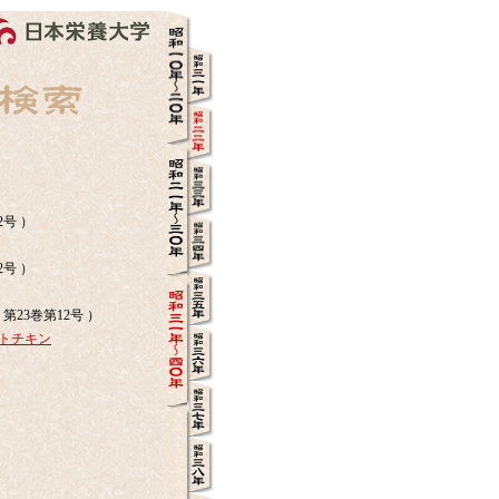
2号 ）
2号 ）
 第23巻第12号 ）
トチキン