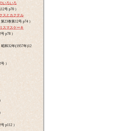
のいろいろ
2号 p70 ）
クスとカクテル
第23巻第12号 p74 ）
リスマスケーキ
号 p78 ）
32年(1957年)12
2号 ）
）
）
 ）
 ）
号 p112 ）