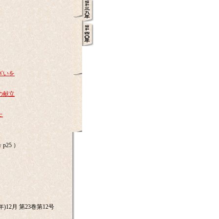
）
）
）
）
ざいを
）
の献立
）
た
）
p25 ）
）
）
)12月 第23巻第12号