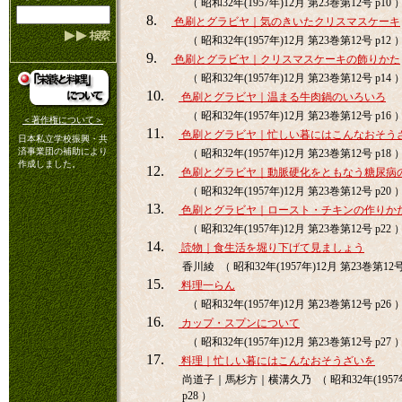
（ 昭和32年(1957年)12月 第23巻第12号 p10 
8.
色刷とグラビヤ｜気のきいたクリスマスケーキ
（ 昭和32年(1957年)12月 第23巻第12号 p12 
9.
色刷とグラビヤ｜クリスマスケーキの飾りかた
（ 昭和32年(1957年)12月 第23巻第12号 p14 
10.
色刷とグラビヤ｜温まる牛肉鍋のいろいろ
（ 昭和32年(1957年)12月 第23巻第12号 p16 
＜著作権について＞
11.
色刷とグラビヤ｜忙しい暮にはこんなおそう
日本私立学校振興・共
済事業団の補助により
（ 昭和32年(1957年)12月 第23巻第12号 p18 
作成しました。
12.
色刷とグラビヤ｜動脈硬化をともなう糖尿病
（ 昭和32年(1957年)12月 第23巻第12号 p20 
13.
色刷とグラビヤ｜ロースト・チキンの作りか
（ 昭和32年(1957年)12月 第23巻第12号 p22 
14.
読物｜食生活を堀り下げて見ましょう
香川綾 （ 昭和32年(1957年)12月 第23巻第12号 
15.
料理一らん
（ 昭和32年(1957年)12月 第23巻第12号 p26 
16.
カップ・スプンについて
（ 昭和32年(1957年)12月 第23巻第12号 p27 
17.
料理｜忙しい暮にはこんなおそうざいを
尚道子｜馬杉方｜横溝久乃 （ 昭和32年(1957年
p28 ）