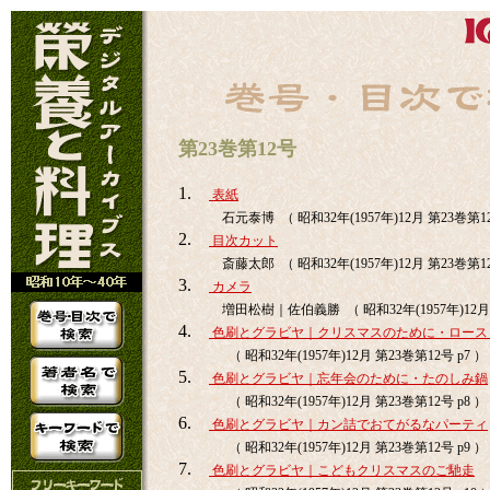
第23巻第12号
1.
表紙
石元泰博 （ 昭和32年(1957年)12月 第23巻第1
2.
目次カット
斎藤太郎 （ 昭和32年(1957年)12月 第23巻第1
3.
カメラ
増田松樹｜佐伯義勝 （ 昭和32年(1957年)12月
4.
色刷とグラビヤ｜クリスマスのために・ロース
（ 昭和32年(1957年)12月 第23巻第12号 p7 ）
5.
色刷とグラビヤ｜忘年会のために・たのしみ鍋
（ 昭和32年(1957年)12月 第23巻第12号 p8 ）
6.
色刷とグラビヤ｜カン詰でおてがるなパーティ
（ 昭和32年(1957年)12月 第23巻第12号 p9 ）
7.
色刷とグラビヤ｜こどもクリスマスのご馳走