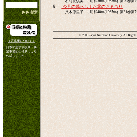
石村伎倶美 （ 昭和38年(1963年) 第29巻第7号
9.
今月の暮らし｜お盆のおまつり
八木原里子 （ 昭和40年(1965年) 第31巻第7号
© 2003 Japan Nutrition University. All Rights
＜著作権について＞
日本私立学校振興・共
済事業団の補助により
作成しました。