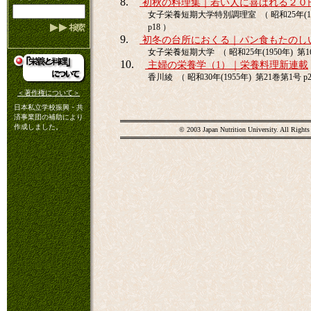
8.
初秋の料理集｜若い人に喜ばれる２０
女子栄養短期大学特別調理室 （ 昭和25年(19
p18 ）
9.
初冬の台所におくる｜パン食もたのし
女子栄養短期大学 （ 昭和25年(1950年) 第16
10.
主婦の栄養学（1）｜栄養料理新連載
香川綾 （ 昭和30年(1955年) 第21巻第1号 p2
＜著作権について＞
日本私立学校振興・共
済事業団の補助により
作成しました。
© 2003 Japan Nutrition University. All Rights