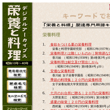
栄養料理
1.
食欲をつける夏の栄養料理
栄養と料理学園研究部 （ 昭和12年(1937年) 
2.
栄養料理とは難しいものか｜附簡易な
香川綾 （ 昭和13年(1938年) 第4巻第3号 p10
3.
栄養料理は献立及び買出しから
（ 昭和15年(1940年) 第6巻第4号 p50 ）
4.
安価な栄養料理
香川綾 女子栄養学園長 （ 昭和15年(1940年) 
5.
季節の料理集｜２０円の栄養料理
女子栄養短期大学実習部員 （ 昭和25年(1950年
）
6.
七月のお台所に贈る｜２０円の栄養料
大野富美江 （ 昭和25年(1950年) 第16巻第7号
7.
盛夏の味覚｜２０円の栄養料理
西村薫 （ 昭和25年(1950年) 第16巻第8号 p3