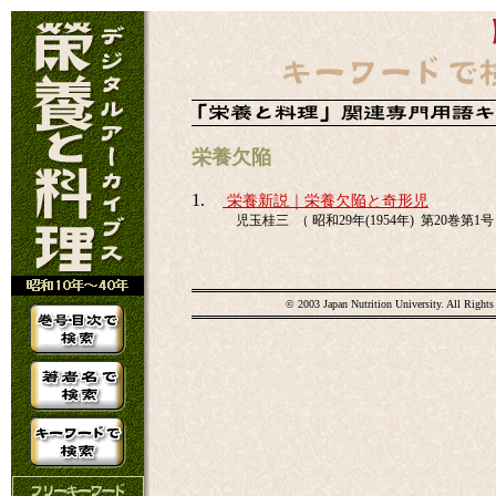
栄養欠陥
1.
栄養新説｜栄養欠陥と奇形児
児玉桂三 （ 昭和29年(1954年) 第20巻第1号 
© 2003 Japan Nutrition University. All Rights