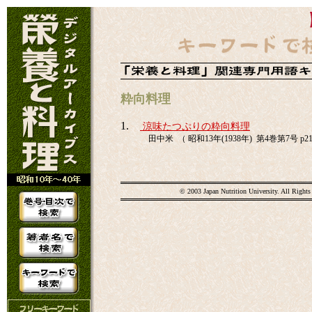
粋向料理
1.
涼味たつぷりの粋向料理
田中米 （ 昭和13年(1938年) 第4巻第7号 p21
© 2003 Japan Nutrition University. All Rights