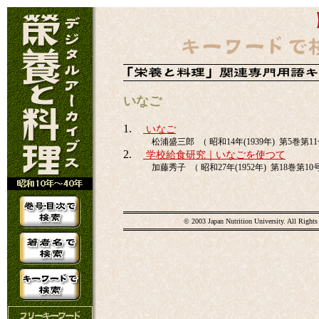
いなご
1.
いなご
松浦盛三郎 （ 昭和14年(1939年) 第5巻第11号
2.
学校給食研究｜いなごを使つて
加藤秀子 （ 昭和27年(1952年) 第18巻第10号 
© 2003 Japan Nutrition University. All Rights