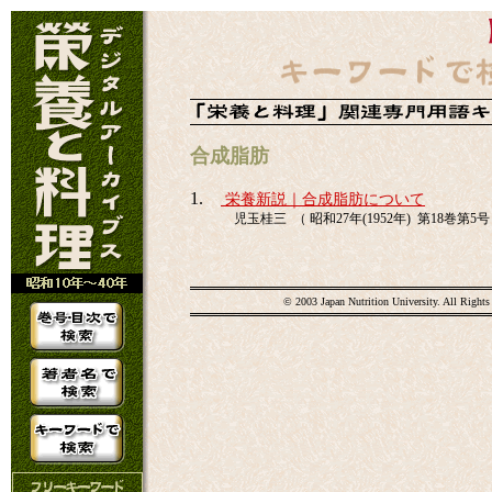
合成脂肪
1.
栄養新説｜合成脂肪について
児玉桂三 （ 昭和27年(1952年) 第18巻第5号 
© 2003 Japan Nutrition University. All Rights