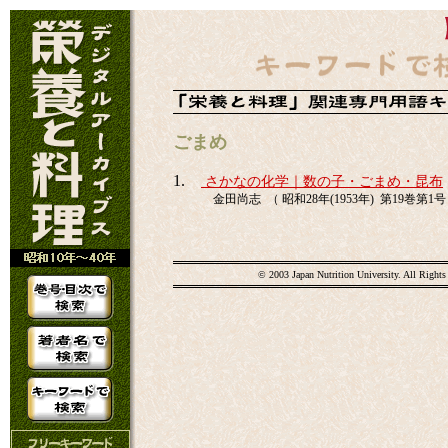
ごまめ
1.
さかなの化学｜数の子・ごまめ・昆布
金田尚志 （ 昭和28年(1953年) 第19巻第1号 
© 2003 Japan Nutrition University. All Rights