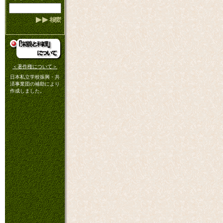
＜著作権について＞
日本私立学校振興・共
済事業団の補助により
作成しました。