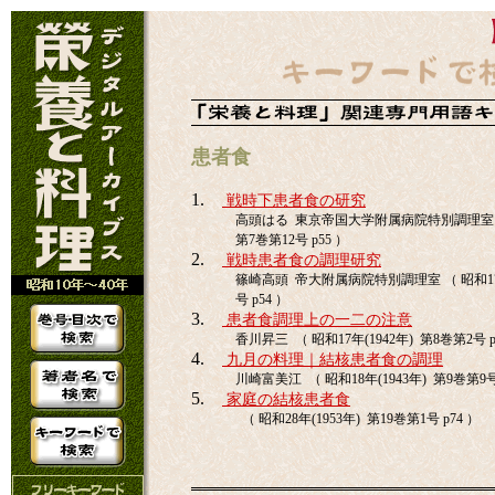
患者食
1.
戦時下患者食の研究
高頭はる 東京帝国大学附属病院特別調理室 （ 
第7巻第12号 p55 ）
2.
戦時患者食の調理研究
篠崎高頭 帝大附属病院特別調理室 （ 昭和17年
号 p54 ）
3.
患者食調理上の一二の注意
香川昇三 （ 昭和17年(1942年) 第8巻第2号 p
4.
九月の料理｜結核患者食の調理
川崎富美江 （ 昭和18年(1943年) 第9巻第9号 
5.
家庭の結核患者食
（ 昭和28年(1953年) 第19巻第1号 p74 ）