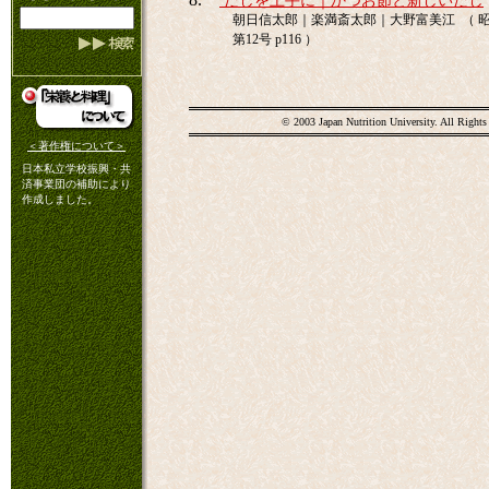
だしを上手に｜かつお節と新しいだし
朝日信太郎｜楽満斎太郎｜大野富美江 （ 昭和33
第12号 p116 ）
© 2003 Japan Nutrition University. All Rights
＜著作権について＞
日本私立学校振興・共
済事業団の補助により
作成しました。