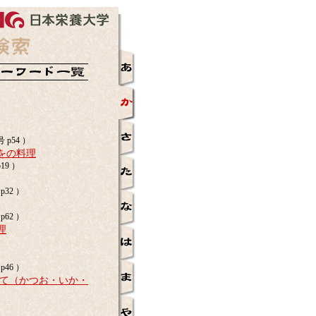
 p54 ）
をの料理
19 ）
p32 ）
p62 ）
理
p46 ）
って（かつお・いか・