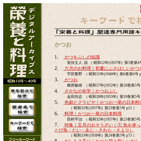
かつお
1.
かつをぶしの知識
室伏主人 談 （ 昭和12年(1937年) 第3巻第4号
2.
六月のお料理｜初夏にふさはしいかつ
宇田繁野 （ 昭和15年(1940年) 第6巻第6号 p
3.
かつお
柳原敏雄 （ 昭和27年(1952年) 第18巻第5号 
4.
さかなの化学｜かつおぶし
金田尚志 （ 昭和28年(1953年) 第19巻第5号 
5.
色刷とグラビヤ｜かつお一尾の日本料
（ 昭和32年(1957年) 第23巻第5号 p12 ）
6.
料理｜かつお一尾の日本料理
田村平治 （ 昭和32年(1957年) 第23巻第5号 
7.
特集｜五月のおそうざい｜① 魚を使
とび魚・たい・あじ・さわら・さより）
（ 昭和33年(1958年) 第24巻第5号 p73 ）
8.