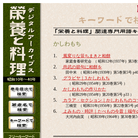
かしわもち
1.
風変りな笹ちまきと柏餅
家庭食養研究会 （ 昭和12年(1937年) 第3巻第
2.
尚武の節句に柏餅を
田中米 （ 昭和14年(1939年) 第5巻第5号 p40
3.
グラビヤ｜3.かしわもち
（ 昭和29年(1954年) 第20巻第5号 ）
4.
かしわもちの作りかた
（ 昭和29年(1954年) 第20巻第5号 p33 ）
5.
カラア・セクション｜かしわもちのコ
三橋堂 （ 昭和31年(1956年) 第22巻第5号 p6
6.
よみもの・時評｜たべもの今昔｜端午
大河内由芙 （ 昭和39年(1964年) 第30巻第5号