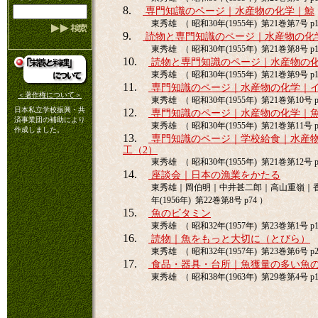
8.
専門知識のページ｜水産物の化学｜鯨
東秀雄 （ 昭和30年(1955年) 第21巻第7号 p1
9.
読物と専門知識のページ｜水産物の化
東秀雄 （ 昭和30年(1955年) 第21巻第8号 p1
10.
読物と専門知識のページ｜水産物の化
東秀雄 （ 昭和30年(1955年) 第21巻第9号 p1
11.
専門知識のページ｜水産物の化学｜
＜著作権について＞
東秀雄 （ 昭和30年(1955年) 第21巻第10号 p
日本私立学校振興・共
12.
専門知識のページ｜水産物の化学｜魚
済事業団の補助により
東秀雄 （ 昭和30年(1955年) 第21巻第11号 p
作成しました。
13.
専門知識のページ｜学校給食｜水産
工（2）
東秀雄 （ 昭和30年(1955年) 第21巻第12号 p
14.
座談会｜日本の漁業をかたる
東秀雄｜岡伯明｜中井甚二郎｜高山重嶺｜香川
年(1956年) 第22巻第8号 p74 ）
15.
魚のビタミン
東秀雄 （ 昭和32年(1957年) 第23巻第1号 p1
16.
読物｜魚をもっと大切に（とびら）
東秀雄 （ 昭和32年(1957年) 第23巻第6号 p2
17.
食品・器具・台所｜魚獲量の多い魚
東秀雄 （ 昭和38年(1963年) 第29巻第4号 p1