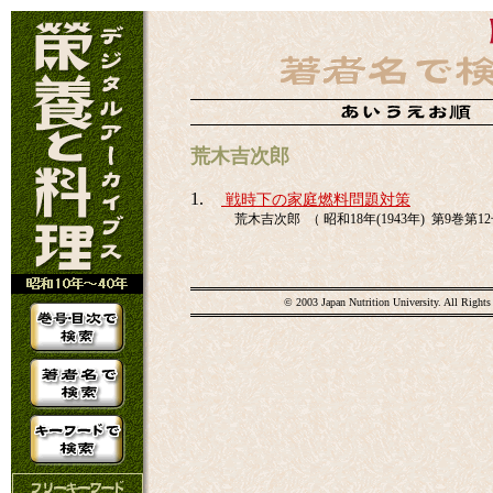
荒木吉次郎
1.
戦時下の家庭燃料問題対策
荒木吉次郎 （ 昭和18年(1943年) 第9巻第12号
© 2003 Japan Nutrition University. All Rights