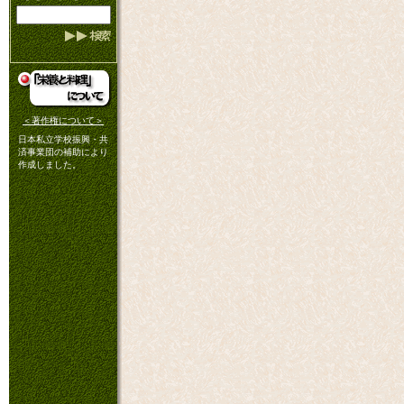
＜著作権について＞
日本私立学校振興・共
済事業団の補助により
作成しました。