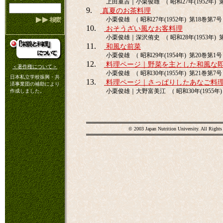
上田重吉｜小栗俊雄 （ 昭和27年(1952年) 第1
9.
真夏のお茶料理
小栗俊雄 （ 昭和27年(1952年) 第18巻第7号 
10.
おそうざい風なお客料理
小栗俊雄｜深沢侑史 （ 昭和28年(1953年) 第1
11.
和風な前菜
小栗俊雄 （ 昭和29年(1954年) 第20巻第1号 
12.
料理ページ｜野菜を主とした和風な
＜著作権について＞
小栗俊雄 （ 昭和30年(1955年) 第21巻第7号 
日本私立学校振興・共
13.
料理ページ｜さっぱりしたあなご料
済事業団の補助により
小栗俊雄｜大野富美江 （ 昭和30年(1955年) 
作成しました。
© 2003 Japan Nutrition University. All Rights