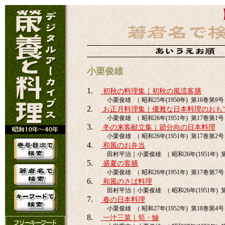
小栗俊雄
1.
初秋の料理集｜初秋の風流客膳
小栗俊雄 （ 昭和25年(1950年) 第16巻第9号 
2.
お正月料理集｜優雅な日本料理のおも
小栗俊雄 （ 昭和26年(1951年) 第17巻第1号 
3.
冬の来客献立集｜節分向の日本料理
小栗俊雄 （ 昭和26年(1951年) 第17巻第2号 
4.
和風のお弁当
田村平治｜小栗俊雄 （ 昭和26年(1951年) 第1
5.
盛夏の客膳
小栗俊雄 （ 昭和26年(1951年) 第17巻第7号 
6.
和風のさば料理
田村平治｜小栗俊雄 （ 昭和26年(1951年) 第1
7.
春の日本料理
小栗俊雄 （ 昭和27年(1952年) 第18巻第4号 
8.
一汁三菜｜筍・鰺