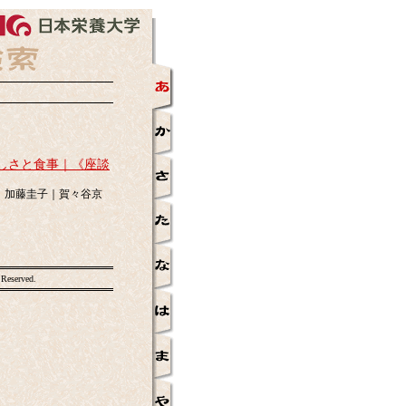
しさと食事｜《座談
｜加藤圭子｜賀々谷京
）
 Reserved.