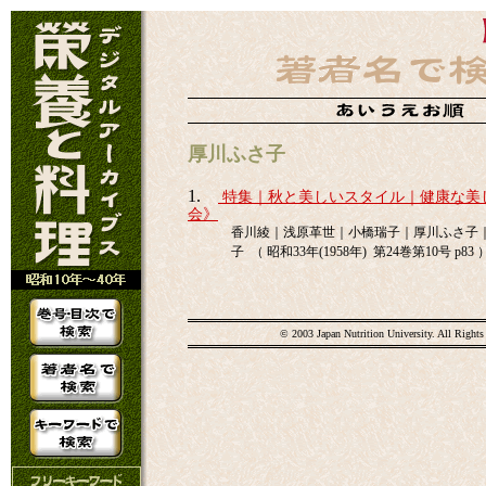
厚川ふさ子
1.
特集｜秋と美しいスタイル｜健康な美
会》
香川綾｜浅原革世｜小橋瑞子｜厚川ふさ子
子 （ 昭和33年(1958年) 第24巻第10号 p83 
© 2003 Japan Nutrition University. All Rights