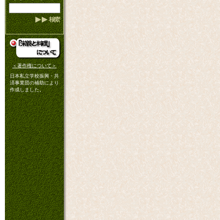
＜著作権について＞
日本私立学校振興・共
済事業団の補助により
作成しました。