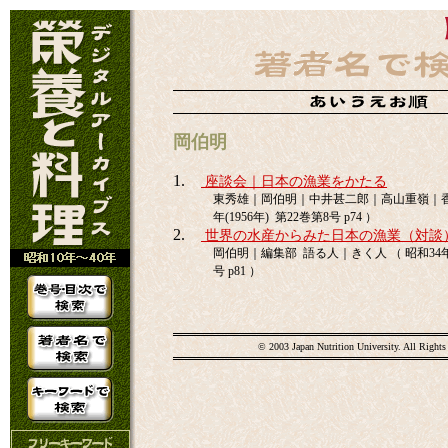
岡伯明
1.
座談会｜日本の漁業をかたる
東秀雄｜岡伯明｜中井甚二郎｜高山重嶺｜香川
年(1956年) 第22巻第8号 p74 ）
2.
世界の水産からみた日本の漁業（対談
岡伯明｜編集部 語る人｜きく人 （ 昭和34年(1
号 p81 ）
© 2003 Japan Nutrition University. All Rights