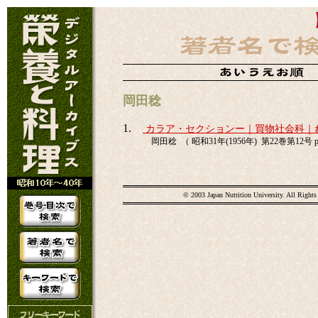
岡田稔
1.
カラア・セクションー｜買物社会科｜
岡田稔 （ 昭和31年(1956年) 第22巻第12号 p
© 2003 Japan Nutrition University. All Rights