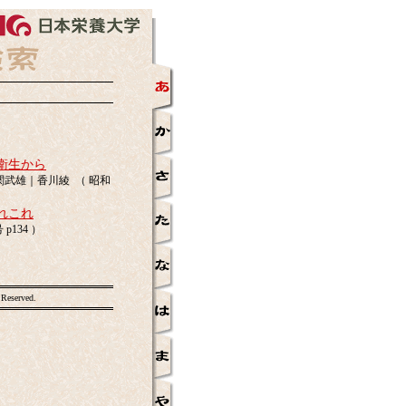
衛生から
武雄｜香川綾 （ 昭和
れこれ
p134 ）
 Reserved.