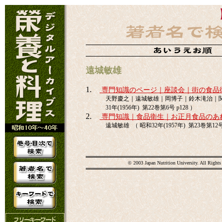
遠城敏雄
1.
専門知識のページ｜座談会｜街の食品
天野慶之｜遠城敏雄｜岡博子｜鈴木滝治｜関
31年(1956年) 第22巻第6号 p128 ）
2.
専門知識｜食品衛生｜お正月食品のあ
遠城敏雄 （ 昭和32年(1957年) 第23巻第12号 
© 2003 Japan Nutrition University. All Rights