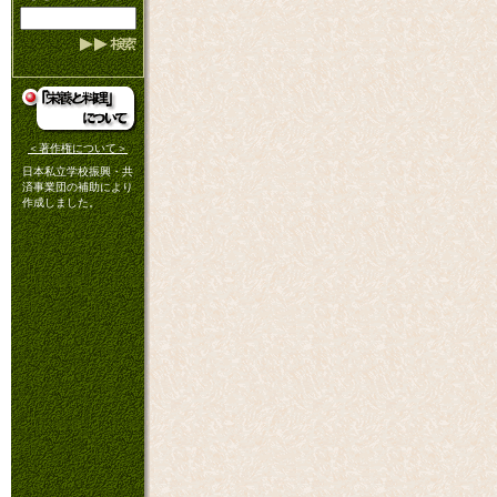
＜著作権について＞
日本私立学校振興・共
済事業団の補助により
作成しました。