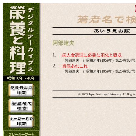
阿部達夫
1.
病人食調理に必要な消化と吸収
阿部達夫 （ 昭和34年(1959年) 第25巻第4号 p
2.
胃病あれこれ
阿部達夫 （ 昭和34年(1959年) 第25巻第7号 p
© 2003 Japan Nutrition University. All Rights