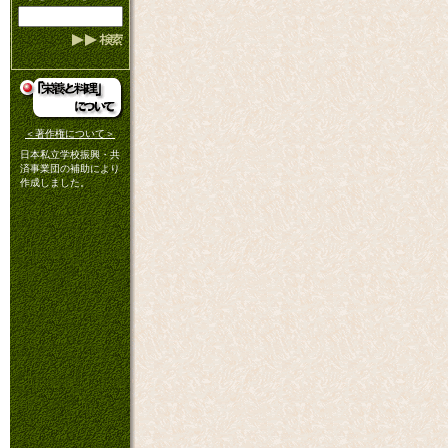
＜著作権について＞
日本私立学校振興・共
済事業団の補助により
作成しました。