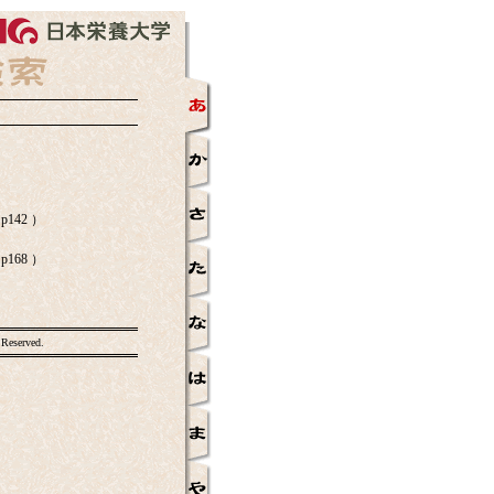
142 ）
168 ）
 Reserved.